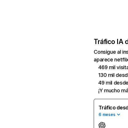
Tráfico IA 
Consigue al i
aparece netfli
469 mil visi
130 mil des
49 mil desd
¡Y mucho má
Tráfico desd
6 meses