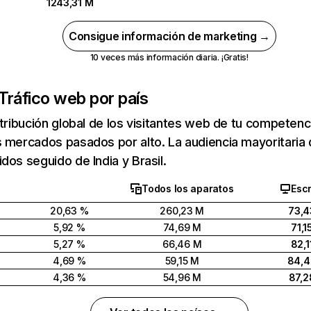
1243,31 M
Consigue información de marketing →
10 veces más información diaria. ¡Gratis!
Tráfico web por país
stribución global de los visitantes web de tu competen
 mercados pasados por alto. La audiencia mayoritaria 
dos seguido de India y Brasil.
Todos los aparatos
Escr
20,63 %
260,23 M
73,4
5,92 %
74,69 M
71,1
5,27 %
66,46 M
82,1
4,69 %
59,15 M
84,
4,36 %
54,96 M
87,2