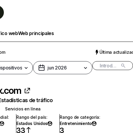
fico web
Web principales
com
Última actualizac
ispositivos
jun 2026
ix.com
Estadísticas de tráfico
Servicios en línea
dial
:
Rango del país
:
Rango de categoría
:
Estados Unidos
Entretenimiento
33
3