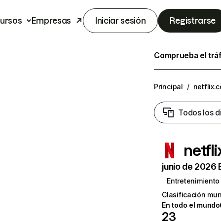
ursos
Empresas
Iniciar sesión
Registrarse
Comprueba el trá
Principal
/
netflix.
Todos los d
netfl
junio de 2026 
Entretenimiento
Clasificación mun
En todo el mundo
23