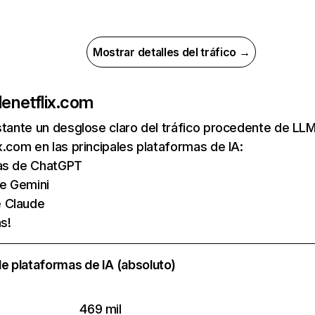
Mostrar detalles del tráfico →
de
netflix.com
nstante un desglose claro del tráfico procedente de 
x.com en las principales plataformas de IA:
tas de ChatGPT
de Gemini
e Claude
s!
e plataformas de IA (absoluto)
469 mil