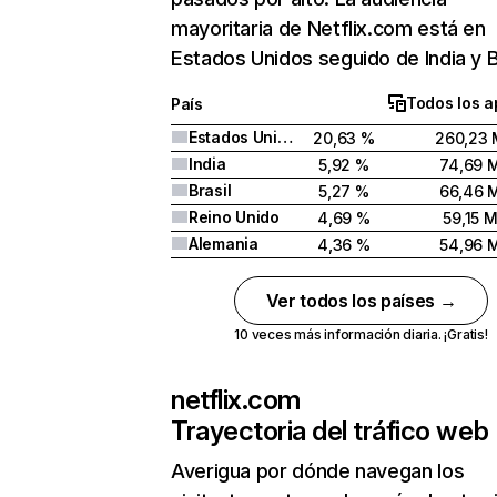
mayoritaria de Netflix.com está en
Estados Unidos seguido de India y Br
Todos los a
País
Estados Unidos
20,63 %
260,23 
India
5,92 %
74,69 
Brasil
5,27 %
66,46 
Reino Unido
4,69 %
59,15 
Alemania
4,36 %
54,96 
Ver todos los países →
10 veces más información diaria. ¡Gratis!
netflix.com
Trayectoria del tráfico web
Averigua por dónde navegan los