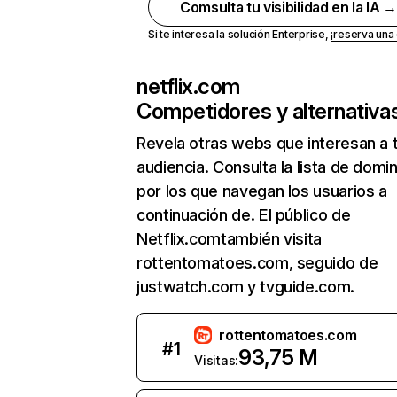
Comsulta tu visibilidad en la IA 
Si te interesa la solución Enterprise,
¡reserva un
netflix.com
Competidores y alternativa
Revela otras webs que interesan a 
audiencia. Consulta la lista de domi
por los que navegan los usuarios a
continuación de. El público de
Netflix.comtambién visita
rottentomatoes.com, seguido de
justwatch.com y tvguide.com.
rottentomatoes.com
#
1
93,75 M
Visitas: