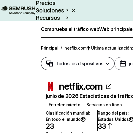
Precios
Soluciones
Recursos
Empresas
Comprueba el tráfico web
Web principale
Principal
/
netflix.com
Última actualización:
Todos los dispositivos
j
netflix.com
junio de 2026 Estadísticas de tráfic
Entretenimiento
Servicios en línea
Clasificación mundial
:
Rango del país
:
En todo el mundo
Estados Unidos
23
33