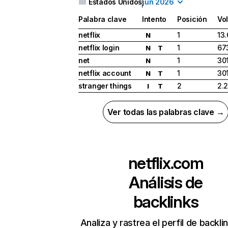
Estados Unidos
jun 2026
Palabra clave
Intento
Posición
Vo
netflix
1
13
N
netflix login
1
67
N
T
net
1
30
N
netflix account
1
30
N
T
stranger things
2
2.
I
T
Ver todas las palabras clave →
netflix.com
Análisis de
backlinks
Analiza y rastrea el perfil de backli