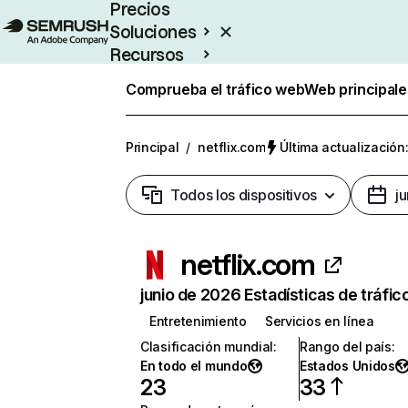
Precios
Soluciones
Recursos
Empresas
Comprueba el tráfico web
Web principale
Principal
/
netflix.com
Última actualización:
Todos los dispositivos
j
netflix.com
junio de 2026 Estadísticas de tráfic
Entretenimiento
Servicios en línea
Clasificación mundial
:
Rango del país
:
En todo el mundo
Estados Unidos
23
33