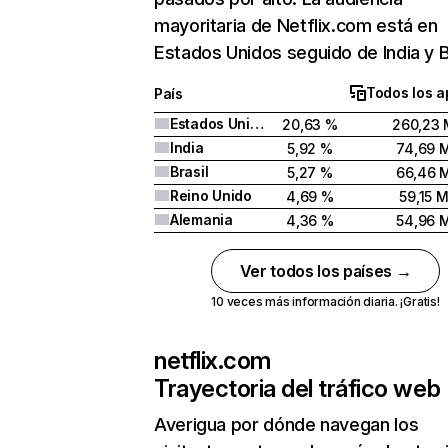
mayoritaria de Netflix.com está en
Estados Unidos seguido de India y Br
Todos los a
País
Estados Unidos
20,63 %
260,23 
India
5,92 %
74,69 
Brasil
5,27 %
66,46 
Reino Unido
4,69 %
59,15 
Alemania
4,36 %
54,96 
Ver todos los países →
10 veces más información diaria. ¡Gratis!
netflix.com
Trayectoria del tráfico web
Averigua por dónde navegan los