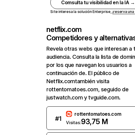
Comsulta tu visibilidad en la IA 
Si te interesa la solución Enterprise,
¡reserva un
netflix.com
Competidores y alternativa
Revela otras webs que interesan a 
audiencia. Consulta la lista de domi
por los que navegan los usuarios a
continuación de. El público de
Netflix.comtambién visita
rottentomatoes.com, seguido de
justwatch.com y tvguide.com.
rottentomatoes.com
#
1
93,75 M
Visitas: