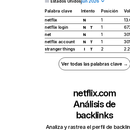
Estados Unidos
jun 2026
Palabra clave
Intento
Posición
Vo
netflix
1
13
N
netflix login
1
67
N
T
net
1
30
N
netflix account
1
30
N
T
stranger things
2
2.
I
T
Ver todas las palabras clave →
netflix.com
Análisis de
backlinks
Analiza y rastrea el perfil de backli