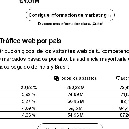
1243,31 M
Consigue información de marketing →
10 veces más información diaria. ¡Gratis!
Tráfico web por país
stribución global de los visitantes web de tu competen
 mercados pasados por alto. La audiencia mayoritaria 
dos seguido de India y Brasil.
Todos los aparatos
Escr
20,63 %
260,23 M
73,4
5,92 %
74,69 M
71,1
5,27 %
66,46 M
82,1
4,69 %
59,15 M
84,
4,36 %
54,96 M
87,2