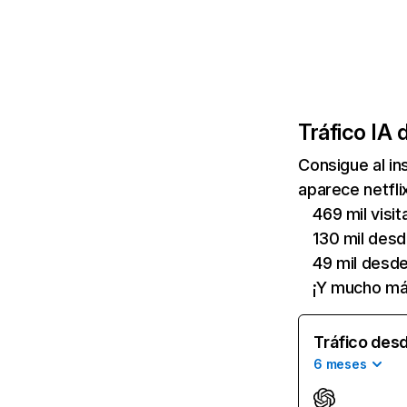
Tráfico IA 
Consigue al i
aparece netfli
469 mil visi
130 mil des
49 mil desd
¡Y mucho má
Tráfico desd
6 meses