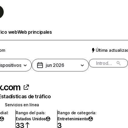
fico web
Web principales
com
Última actualizac
ispositivos
jun 2026
ix.com
Estadísticas de tráfico
Servicios en línea
dial
:
Rango del país
:
Rango de categoría
:
Estados Unidos
Entretenimiento
33
3