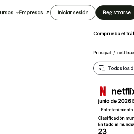
ursos
Empresas
Iniciar sesión
Registrarse
Comprueba el trá
Principal
/
netflix.
Todos los d
netfl
junio de 2026 
Entretenimiento
Clasificación mun
En todo el mundo
23