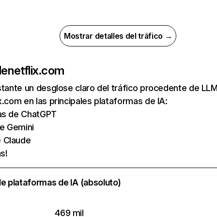
Mostrar detalles del tráfico →
de
netflix.com
nstante un desglose claro del tráfico procedente de 
x.com en las principales plataformas de IA:
tas de ChatGPT
de Gemini
e Claude
s!
e plataformas de IA (absoluto)
469 mil