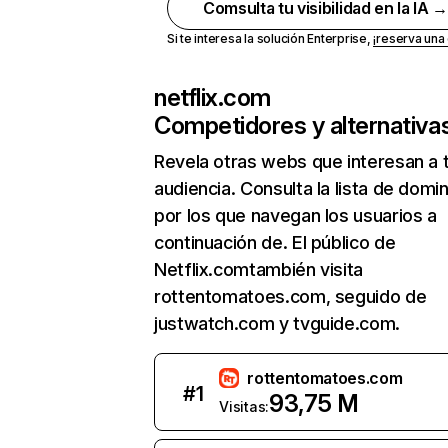
Comsulta tu visibilidad en la IA 
Si te interesa la solución Enterprise,
¡reserva un
netflix.com
Competidores y alternativa
Revela otras webs que interesan a 
audiencia. Consulta la lista de domi
por los que navegan los usuarios a
continuación de. El público de
Netflix.comtambién visita
rottentomatoes.com, seguido de
justwatch.com y tvguide.com.
rottentomatoes.com
#
1
93,75 M
Visitas: