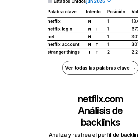
Estados Unidos
jun 2026
Palabra clave
Intento
Posición
Vo
netflix
1
13
N
netflix login
1
67
N
T
net
1
30
N
netflix account
1
30
N
T
stranger things
2
2.
I
T
Ver todas las palabras clave →
netflix.com
Análisis de
backlinks
Analiza y rastrea el perfil de backli