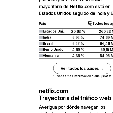
mayoritaria de Netflix.com está en
Estados Unidos seguido de India y Br
Todos los a
País
Estados Unidos
20,63 %
260,23 
India
5,92 %
74,69 
Brasil
5,27 %
66,46 
Reino Unido
4,69 %
59,15 
Alemania
4,36 %
54,96 
Ver todos los países →
10 veces más información diaria. ¡Gratis!
netflix.com
Trayectoria del tráfico web
Averigua por dónde navegan los