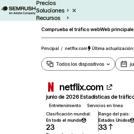
Precios
Soluciones
Recursos
Empresas
Comprueba el tráfico web
Web principale
Principal
/
netflix.com
Última actualización:
Todos los dispositivos
j
netflix.com
junio de 2026 Estadísticas de tráfic
Entretenimiento
Servicios en línea
Clasificación mundial
:
Rango del país
:
En todo el mundo
Estados Unidos
23
33