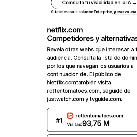
Comsulta tu visibilidad en la IA 
Si te interesa la solución Enterprise,
¡reserva un
netflix.com
Competidores y alternativa
Revela otras webs que interesan a 
audiencia. Consulta la lista de domi
por los que navegan los usuarios a
continuación de. El público de
Netflix.comtambién visita
rottentomatoes.com, seguido de
justwatch.com y tvguide.com.
rottentomatoes.com
#
1
93,75 M
Visitas: