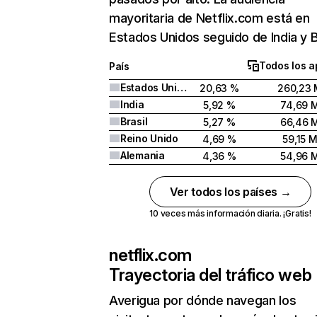
mayoritaria de Netflix.com está en
Estados Unidos seguido de India y Br
Todos los a
País
Estados Unidos
20,63 %
260,23 
India
5,92 %
74,69 
Brasil
5,27 %
66,46 
Reino Unido
4,69 %
59,15 
Alemania
4,36 %
54,96 
Ver todos los países →
10 veces más información diaria. ¡Gratis!
netflix.com
Trayectoria del tráfico web
Averigua por dónde navegan los