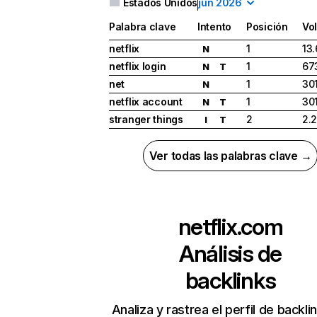
Estados Unidos
jun 2026
Palabra clave
Intento
Posición
Vo
netflix
1
13
N
netflix login
1
67
N
T
net
1
30
N
netflix account
1
30
N
T
stranger things
2
2.
I
T
Ver todas las palabras clave →
netflix.com
Análisis de
backlinks
Analiza y rastrea el perfil de backli