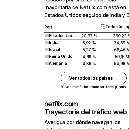
mayoritaria de Netflix.com está en
Estados Unidos seguido de India y Br
Todos los a
País
Estados Unidos
20,63 %
260,23 
India
5,92 %
74,69 
Brasil
5,27 %
66,46 
Reino Unido
4,69 %
59,15 
Alemania
4,36 %
54,96 
Ver todos los países →
10 veces más información diaria. ¡Gratis!
netflix.com
Trayectoria del tráfico web
Averigua por dónde navegan los