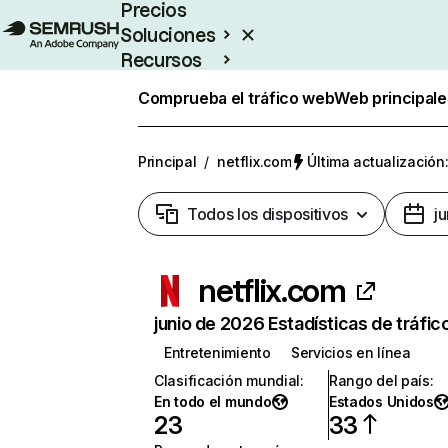
Precios
Soluciones
Recursos
Empresas
Comprueba el tráfico web
Web principale
Principal
/
netflix.com
Última actualización:
Todos los dispositivos
j
netflix.com
junio de 2026 Estadísticas de tráfic
Entretenimiento
Servicios en línea
Clasificación mundial
:
Rango del país
:
En todo el mundo
Estados Unidos
23
33