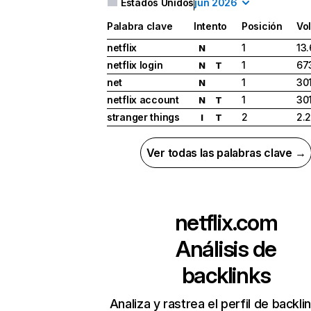
Estados Unidos
jun 2026
Palabra clave
Intento
Posición
Vo
netflix
1
13
N
netflix login
1
67
N
T
net
1
30
N
netflix account
1
30
N
T
stranger things
2
2.
I
T
Ver todas las palabras clave →
netflix.com
Análisis de
backlinks
Analiza y rastrea el perfil de backli