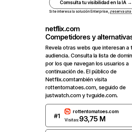
Comsulta tu visibilidad en la IA 
Si te interesa la solución Enterprise,
¡reserva un
netflix.com
Competidores y alternativa
Revela otras webs que interesan a 
audiencia. Consulta la lista de domi
por los que navegan los usuarios a
continuación de. El público de
Netflix.comtambién visita
rottentomatoes.com, seguido de
justwatch.com y tvguide.com.
rottentomatoes.com
#
1
93,75 M
Visitas: