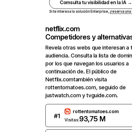
Comsulta tu visibilidad en la IA 
Si te interesa la solución Enterprise,
¡reserva un
netflix.com
Competidores y alternativa
Revela otras webs que interesan a 
audiencia. Consulta la lista de domi
por los que navegan los usuarios a
continuación de. El público de
Netflix.comtambién visita
rottentomatoes.com, seguido de
justwatch.com y tvguide.com.
rottentomatoes.com
#
1
93,75 M
Visitas: