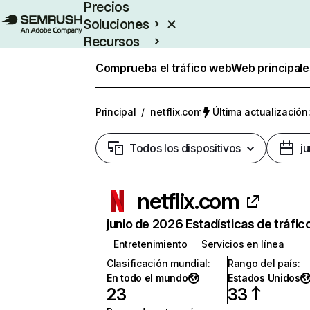
Precios
Soluciones
Recursos
Empresas
Comprueba el tráfico web
Web principale
Principal
/
netflix.com
Última actualización:
Todos los dispositivos
j
netflix.com
junio de 2026 Estadísticas de tráfic
Entretenimiento
Servicios en línea
Clasificación mundial
:
Rango del país
:
En todo el mundo
Estados Unidos
23
33