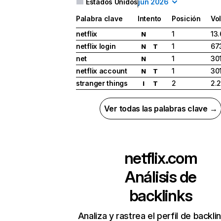
Estados Unidos
jun 2026
Palabra clave
Intento
Posición
Vo
netflix
1
13
N
netflix login
1
67
N
T
net
1
30
N
netflix account
1
30
N
T
stranger things
2
2.
I
T
Ver todas las palabras clave →
netflix.com
Análisis de
backlinks
Analiza y rastrea el perfil de backli