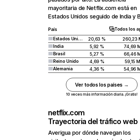
mayoritaria de Netflix.com está en
Estados Unidos seguido de India y Br
Todos los a
País
Estados Unidos
20,63 %
260,23 
India
5,92 %
74,69 
Brasil
5,27 %
66,46 
Reino Unido
4,69 %
59,15 
Alemania
4,36 %
54,96 
Ver todos los países →
10 veces más información diaria. ¡Gratis!
netflix.com
Trayectoria del tráfico web
Averigua por dónde navegan los