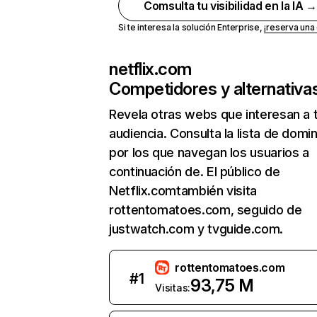
Comsulta tu visibilidad en la IA 
Si te interesa la solución Enterprise,
¡reserva un
netflix.com
Competidores y alternativa
Revela otras webs que interesan a 
audiencia. Consulta la lista de domi
por los que navegan los usuarios a
continuación de. El público de
Netflix.comtambién visita
rottentomatoes.com, seguido de
justwatch.com y tvguide.com.
rottentomatoes.com
#
1
93,75 M
Visitas: