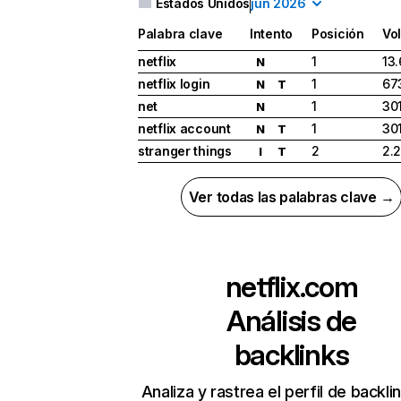
Estados Unidos
jun 2026
Palabra clave
Intento
Posición
Vo
netflix
1
13
N
netflix login
1
67
N
T
net
1
30
N
netflix account
1
30
N
T
stranger things
2
2.
I
T
Ver todas las palabras clave →
netflix.com
Análisis de
backlinks
Analiza y rastrea el perfil de backli