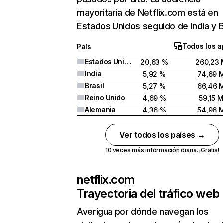
mayoritaria de Netflix.com está en
Estados Unidos seguido de India y Br
Todos los a
País
Estados Unidos
20,63 %
260,23 
India
5,92 %
74,69 
Brasil
5,27 %
66,46 
Reino Unido
4,69 %
59,15 
Alemania
4,36 %
54,96 
Ver todos los países →
10 veces más información diaria. ¡Gratis!
netflix.com
Trayectoria del tráfico web
Averigua por dónde navegan los