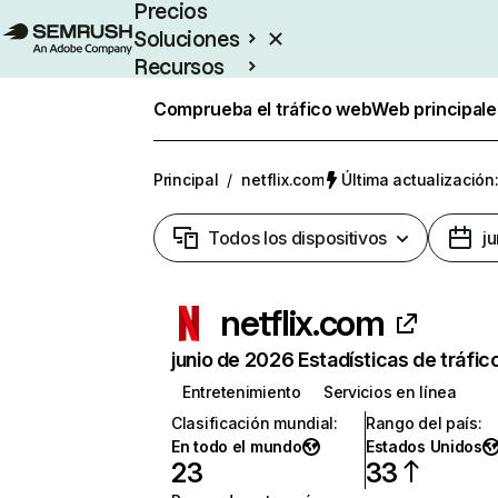
Precios
Soluciones
Recursos
Empresas
Comprueba el tráfico web
Web principale
Principal
/
netflix.com
Última actualización:
Todos los dispositivos
j
netflix.com
junio de 2026 Estadísticas de tráfic
Entretenimiento
Servicios en línea
Clasificación mundial
:
Rango del país
:
En todo el mundo
Estados Unidos
23
33