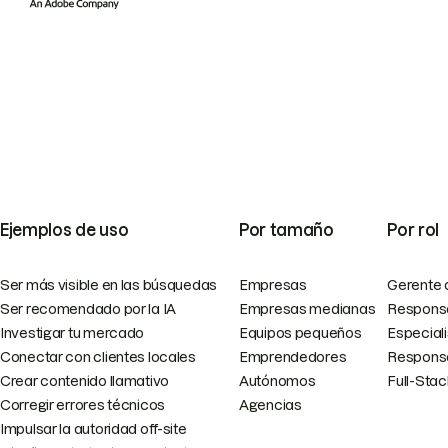
Ejemplos de uso
Por tamaño
Por rol
Ser más visible en las búsquedas
Empresas
Gerente 
Ser recomendado por la IA
Empresas medianas
Responsa
Investigar tu mercado
Equipos pequeños
Especial
Conectar con clientes locales
Emprendedores
Responsa
Crear contenido llamativo
Autónomos
Full-Sta
Corregir errores técnicos
Agencias
Impulsar la autoridad off-site