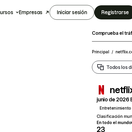
ursos
Empresas
Iniciar sesión
Registrarse
Comprueba el trá
Principal
/
netflix.
Todos los d
netfl
junio de 2026 
Entretenimiento
Clasificación mun
En todo el mundo
23