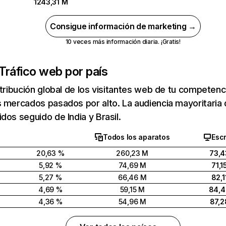
1243,31 M
Consigue información de marketing →
10 veces más información diaria. ¡Gratis!
Tráfico web por país
stribución global de los visitantes web de tu competen
 mercados pasados por alto. La audiencia mayoritaria 
dos seguido de India y Brasil.
Todos los aparatos
Escr
20,63 %
260,23 M
73,4
5,92 %
74,69 M
71,1
5,27 %
66,46 M
82,1
4,69 %
59,15 M
84,
4,36 %
54,96 M
87,2