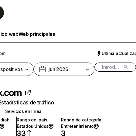
fico web
Web principales
com
Última actualizac
ispositivos
jun 2026
ix.com
Estadísticas de tráfico
Servicios en línea
dial
:
Rango del país
:
Rango de categoría
:
Estados Unidos
Entretenimiento
33
3