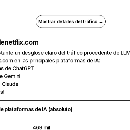
Mostrar detalles del tráfico →
de
netflix.com
nstante un desglose claro del tráfico procedente de 
x.com en las principales plataformas de IA:
tas de ChatGPT
de Gemini
e Claude
s!
e plataformas de IA (absoluto)
469 mil