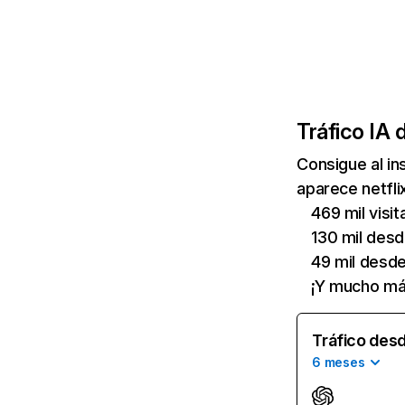
Tráfico IA 
Consigue al i
aparece netfli
469 mil visi
130 mil des
49 mil desd
¡Y mucho má
Tráfico desd
6 meses