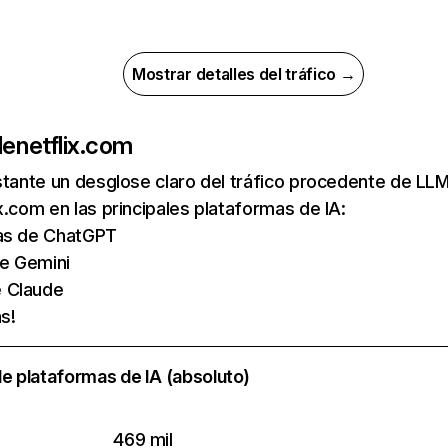
Mostrar detalles del tráfico →
de
netflix.com
nstante un desglose claro del tráfico procedente de 
x.com en las principales plataformas de IA:
tas de ChatGPT
de Gemini
e Claude
s!
e plataformas de IA (absoluto)
469 mil