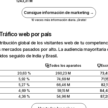
1243,31 M
Consigue información de marketing →
10 veces más información diaria. ¡Gratis!
Tráfico web por país
stribución global de los visitantes web de tu competen
 mercados pasados por alto. La audiencia mayoritaria 
dos seguido de India y Brasil.
Todos los aparatos
Escr
20,63 %
260,23 M
73,4
5,92 %
74,69 M
71,1
5,27 %
66,46 M
82,1
4,69 %
59,15 M
84,
4,36 %
54,96 M
87,2