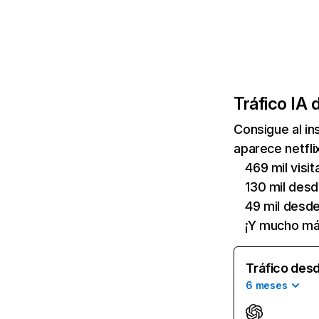
Tráfico IA 
Consigue al i
aparece netfli
469 mil visi
130 mil des
49 mil desd
¡Y mucho má
Tráfico desd
6 meses