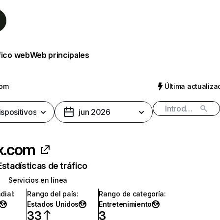
fico web
Web principales
com
Última actualizac
ispositivos
jun 2026
ix.com
Estadísticas de tráfico
Servicios en línea
dial
:
Rango del país
:
Rango de categoría
:
Estados Unidos
Entretenimiento
33
3