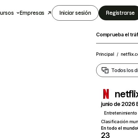
ursos
Empresas
Iniciar sesión
Registrarse
Comprueba el trá
Principal
/
netflix.
Todos los d
netfl
junio de 2026 
Entretenimiento
Clasificación mun
En todo el mundo
23