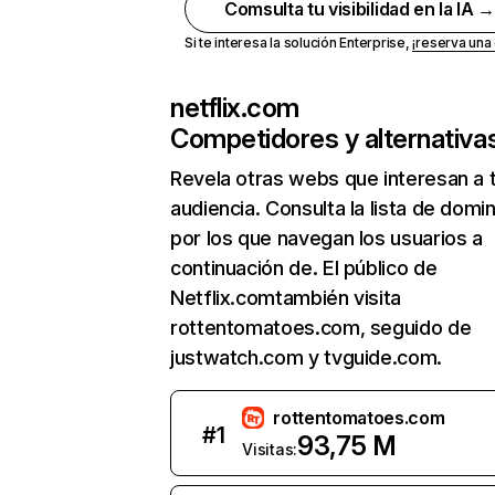
Comsulta tu visibilidad en la IA 
Si te interesa la solución Enterprise,
¡reserva un
netflix.com
Competidores y alternativa
Revela otras webs que interesan a 
audiencia. Consulta la lista de domi
por los que navegan los usuarios a
continuación de. El público de
Netflix.comtambién visita
rottentomatoes.com, seguido de
justwatch.com y tvguide.com.
rottentomatoes.com
#
1
93,75 M
Visitas: