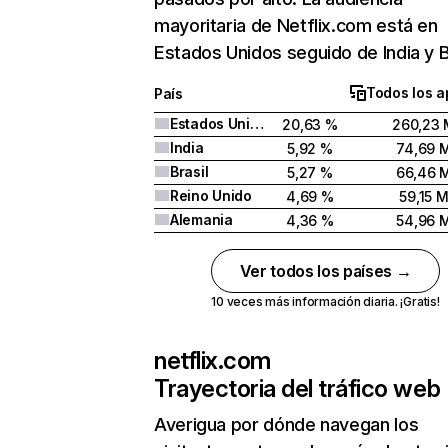
mayoritaria de Netflix.com está en
Estados Unidos seguido de India y Br
Todos los a
País
Estados Unidos
20,63 %
260,23 
India
5,92 %
74,69 
Brasil
5,27 %
66,46 
Reino Unido
4,69 %
59,15 
Alemania
4,36 %
54,96 
Ver todos los países →
10 veces más información diaria. ¡Gratis!
netflix.com
Trayectoria del tráfico web
Averigua por dónde navegan los