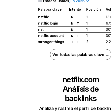
Estados Unidos
jun 2026
Palabra clave
Intento
Posición
Vo
netflix
1
13
N
netflix login
1
67
N
T
net
1
30
N
netflix account
1
30
N
T
stranger things
2
2.
I
T
Ver todas las palabras clave →
netflix.com
Análisis de
backlinks
Analiza y rastrea el perfil de backli