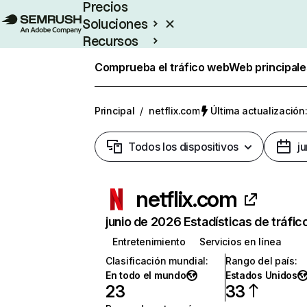
Precios
Soluciones
Recursos
Empresas
Comprueba el tráfico web
Web principale
Principal
/
netflix.com
Última actualización:
Todos los dispositivos
j
netflix.com
junio de 2026 Estadísticas de tráfic
Entretenimiento
Servicios en línea
Clasificación mundial
:
Rango del país
:
En todo el mundo
Estados Unidos
23
33