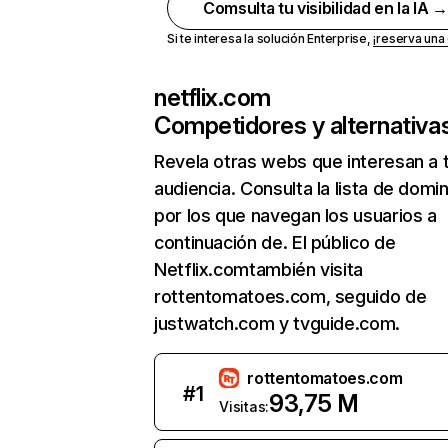
Comsulta tu visibilidad en la IA 
Si te interesa la solución Enterprise,
¡reserva un
netflix.com
Competidores y alternativa
Revela otras webs que interesan a 
audiencia. Consulta la lista de domi
por los que navegan los usuarios a
continuación de. El público de
Netflix.comtambién visita
rottentomatoes.com, seguido de
justwatch.com y tvguide.com.
rottentomatoes.com
#
1
93,75 M
Visitas: