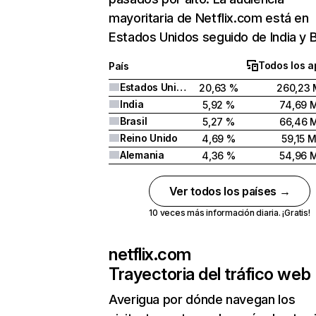
mayoritaria de Netflix.com está en
Estados Unidos seguido de India y Br
Todos los a
País
Estados Unidos
20,63 %
260,23 
India
5,92 %
74,69 
Brasil
5,27 %
66,46 
Reino Unido
4,69 %
59,15 
Alemania
4,36 %
54,96 
Ver todos los países →
10 veces más información diaria. ¡Gratis!
netflix.com
Trayectoria del tráfico web
Averigua por dónde navegan los