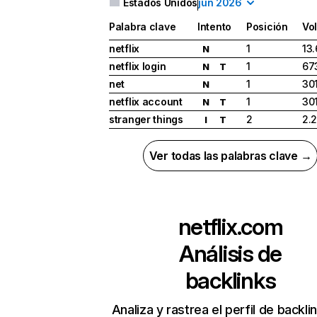
Estados Unidos
jun 2026
Palabra clave
Intento
Posición
Vo
netflix
1
13
N
netflix login
1
67
N
T
net
1
30
N
netflix account
1
30
N
T
stranger things
2
2.
I
T
Ver todas las palabras clave →
netflix.com
Análisis de
backlinks
Analiza y rastrea el perfil de backli