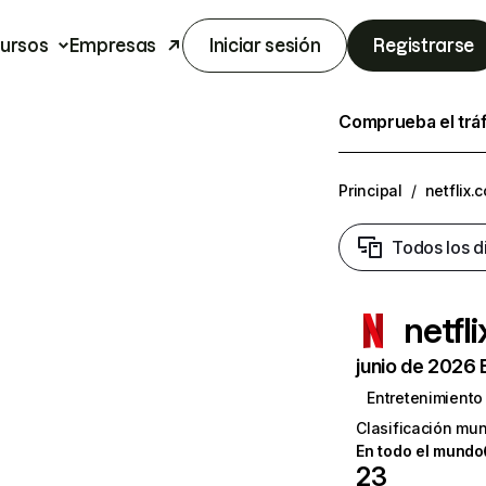
ursos
Empresas
Iniciar sesión
Registrarse
Comprueba el trá
Principal
/
netflix.
Todos los d
netfl
junio de 2026 
Entretenimiento
Clasificación mun
En todo el mundo
23