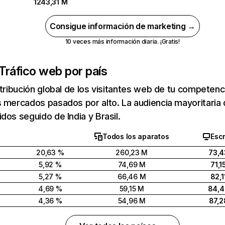
1243,31 M
Consigue información de marketing →
10 veces más información diaria. ¡Gratis!
Tráfico web por país
stribución global de los visitantes web de tu competen
 mercados pasados por alto. La audiencia mayoritaria 
dos seguido de India y Brasil.
Todos los aparatos
Escr
20,63 %
260,23 M
73,4
5,92 %
74,69 M
71,1
5,27 %
66,46 M
82,1
4,69 %
59,15 M
84,
4,36 %
54,96 M
87,2