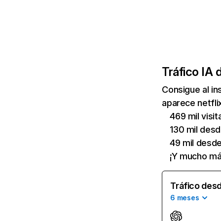
Tráfico IA 
Consigue al i
aparece netfli
469 mil visi
130 mil des
49 mil desd
¡Y mucho má
Tráfico desd
6 meses