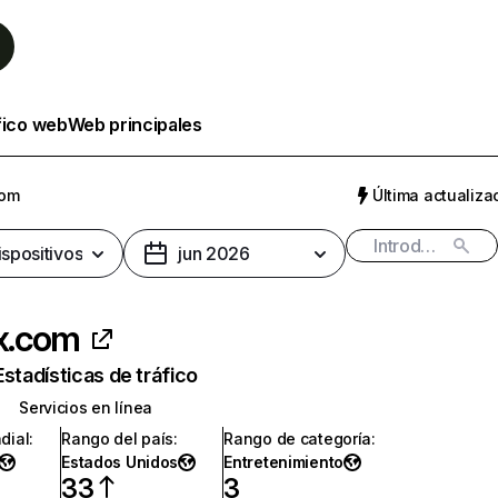
fico web
Web principales
com
Última actualizac
ispositivos
jun 2026
ix.com
Estadísticas de tráfico
Servicios en línea
dial
:
Rango del país
:
Rango de categoría
:
Estados Unidos
Entretenimiento
33
3