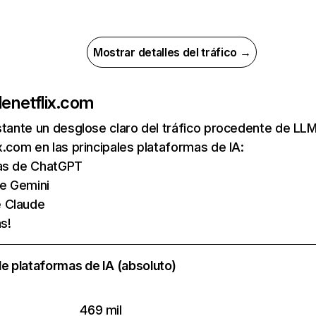
Mostrar detalles del tráfico →
de
netflix.com
nstante un desglose claro del tráfico procedente de 
x.com en las principales plataformas de IA:
tas de ChatGPT
de Gemini
e Claude
s!
e plataformas de IA (absoluto)
469 mil