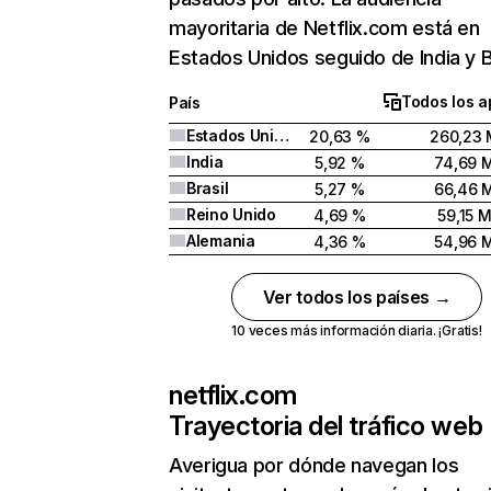
mayoritaria de Netflix.com está en
Estados Unidos seguido de India y Br
Todos los a
País
Estados Unidos
20,63 %
260,23 
India
5,92 %
74,69 
Brasil
5,27 %
66,46 
Reino Unido
4,69 %
59,15 
Alemania
4,36 %
54,96 
Ver todos los países →
10 veces más información diaria. ¡Gratis!
netflix.com
Trayectoria del tráfico web
Averigua por dónde navegan los