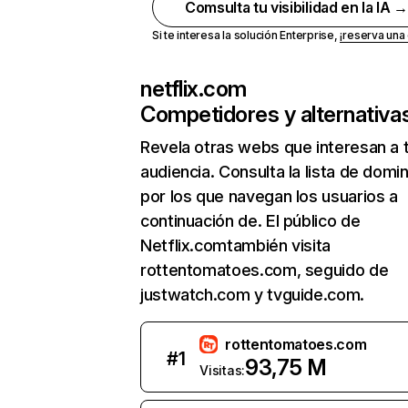
Comsulta tu visibilidad en la IA 
Si te interesa la solución Enterprise,
¡reserva un
netflix.com
Competidores y alternativa
Revela otras webs que interesan a 
audiencia. Consulta la lista de domi
por los que navegan los usuarios a
continuación de. El público de
Netflix.comtambién visita
rottentomatoes.com, seguido de
justwatch.com y tvguide.com.
rottentomatoes.com
#
1
93,75 M
Visitas: