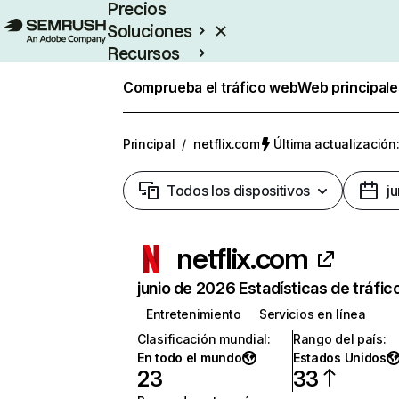
Precios
Soluciones
Recursos
Empresas
Comprueba el tráfico web
Web principale
Principal
/
netflix.com
Última actualización:
Todos los dispositivos
j
netflix.com
junio de 2026 Estadísticas de tráfic
Entretenimiento
Servicios en línea
Clasificación mundial
:
Rango del país
:
En todo el mundo
Estados Unidos
23
33