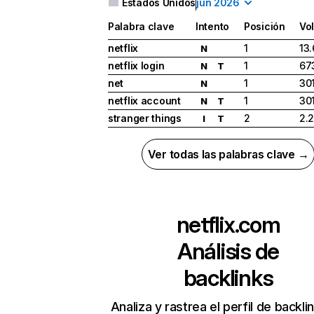
Estados Unidos
jun 2026
Palabra clave
Intento
Posición
Vo
netflix
1
13
N
netflix login
1
67
N
T
net
1
30
N
netflix account
1
30
N
T
stranger things
2
2.
I
T
Ver todas las palabras clave →
netflix.com
Análisis de
backlinks
Analiza y rastrea el perfil de backli