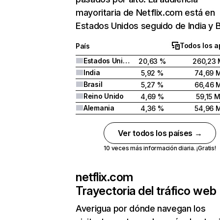
mayoritaria de Netflix.com está en
Estados Unidos seguido de India y Br
Todos los a
País
Estados Unidos
20,63 %
260,23 
India
5,92 %
74,69 
Brasil
5,27 %
66,46 
Reino Unido
4,69 %
59,15 
Alemania
4,36 %
54,96 
Ver todos los países →
10 veces más información diaria. ¡Gratis!
netflix.com
Trayectoria del tráfico web
Averigua por dónde navegan los