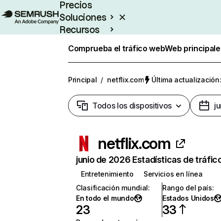
Precios
Soluciones
Recursos
Empresas
Comprueba el tráfico web
Web principale
Principal
/
netflix.com
Última actualización:
Todos los dispositivos
j
netflix.com
junio de 2026 Estadísticas de tráfic
Entretenimiento
Servicios en línea
Clasificación mundial
:
Rango del país
:
En todo el mundo
Estados Unidos
23
33