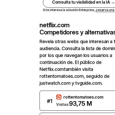
Comsulta tu visibilidad en la IA 
Si te interesa la solución Enterprise,
¡reserva un
netflix.com
Competidores y alternativa
Revela otras webs que interesan a 
audiencia. Consulta la lista de domi
por los que navegan los usuarios a
continuación de. El público de
Netflix.comtambién visita
rottentomatoes.com, seguido de
justwatch.com y tvguide.com.
rottentomatoes.com
#
1
93,75 M
Visitas: