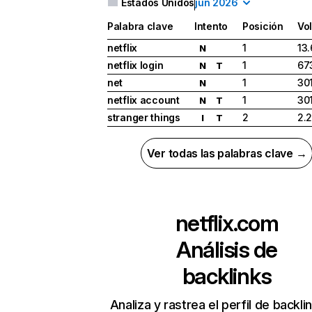
Estados Unidos
jun 2026
Palabra clave
Intento
Posición
Vo
netflix
1
13
N
netflix login
1
67
N
T
net
1
30
N
netflix account
1
30
N
T
stranger things
2
2.
I
T
Ver todas las palabras clave →
netflix.com
Análisis de
backlinks
Analiza y rastrea el perfil de backli