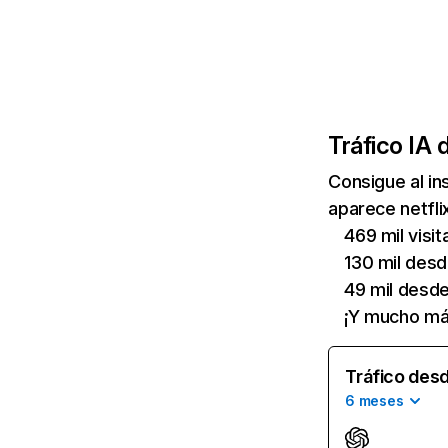
Tráfico IA 
Consigue al i
aparece netfli
469 mil visi
130 mil des
49 mil desd
¡Y mucho má
Tráfico desd
6 meses