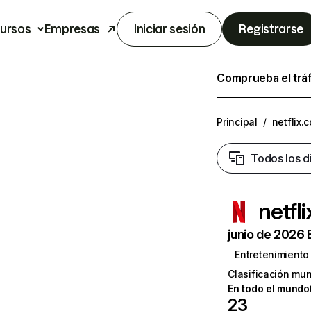
ursos
Empresas
Iniciar sesión
Registrarse
Comprueba el trá
Principal
/
netflix.
Todos los d
netfl
junio de 2026 
Entretenimiento
Clasificación mun
En todo el mundo
23