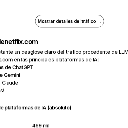
Mostrar detalles del tráfico →
de
netflix.com
nstante un desglose claro del tráfico procedente de 
x.com en las principales plataformas de IA:
tas de ChatGPT
de Gemini
e Claude
s!
e plataformas de IA (absoluto)
469 mil