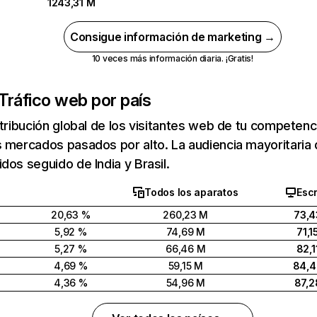
1243,31 M
Consigue información de marketing →
10 veces más información diaria. ¡Gratis!
Tráfico web por país
stribución global de los visitantes web de tu competen
 mercados pasados por alto. La audiencia mayoritaria 
dos seguido de India y Brasil.
Todos los aparatos
Escr
20,63 %
260,23 M
73,4
5,92 %
74,69 M
71,1
5,27 %
66,46 M
82,1
4,69 %
59,15 M
84,
4,36 %
54,96 M
87,2