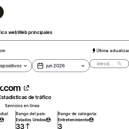
fico web
Web principales
com
Última actualizac
ispositivos
jun 2026
ix.com
Estadísticas de tráfico
Servicios en línea
dial
:
Rango del país
:
Rango de categoría
:
Estados Unidos
Entretenimiento
33
3