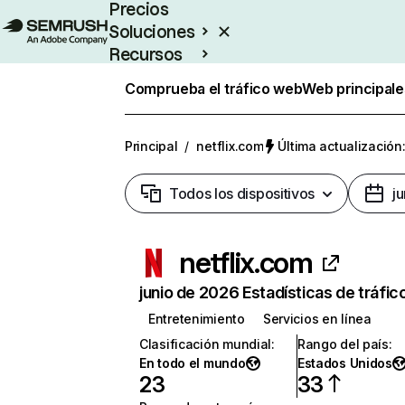
Precios
Soluciones
Recursos
Empresas
Comprueba el tráfico web
Web principale
Principal
/
netflix.com
Última actualización:
Todos los dispositivos
j
netflix.com
junio de 2026 Estadísticas de tráfic
Entretenimiento
Servicios en línea
Clasificación mundial
:
Rango del país
:
En todo el mundo
Estados Unidos
23
33