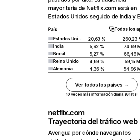
mayoritaria de Netflix.com está en
Estados Unidos seguido de India y Br
Todos los a
País
Estados Unidos
20,63 %
260,23 
India
5,92 %
74,69 
Brasil
5,27 %
66,46 
Reino Unido
4,69 %
59,15 
Alemania
4,36 %
54,96 
Ver todos los países →
10 veces más información diaria. ¡Gratis!
netflix.com
Trayectoria del tráfico web
Averigua por dónde navegan los