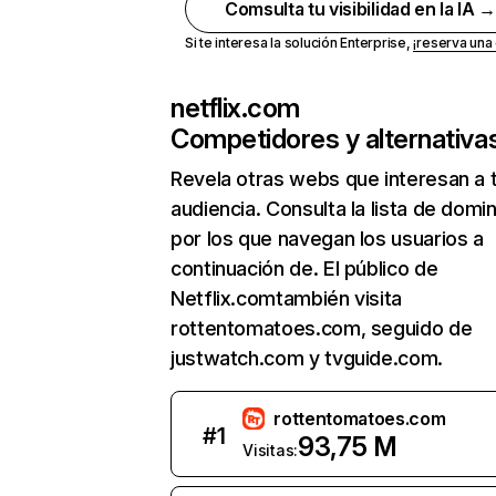
Comsulta tu visibilidad en la IA 
Si te interesa la solución Enterprise,
¡reserva un
netflix.com
Competidores y alternativa
Revela otras webs que interesan a 
audiencia. Consulta la lista de domi
por los que navegan los usuarios a
continuación de. El público de
Netflix.comtambién visita
rottentomatoes.com, seguido de
justwatch.com y tvguide.com.
rottentomatoes.com
#
1
93,75 M
Visitas: