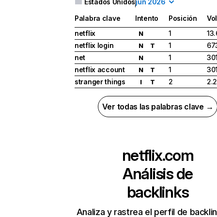
Estados Unidos
jun 2026
Palabra clave
Intento
Posición
Vo
netflix
1
13
N
netflix login
1
67
N
T
net
1
30
N
netflix account
1
30
N
T
stranger things
2
2.
I
T
Ver todas las palabras clave →
netflix.com
Análisis de
backlinks
Analiza y rastrea el perfil de backli