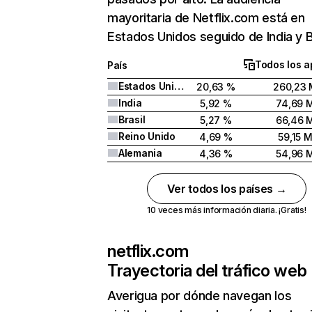
mayoritaria de Netflix.com está en
Estados Unidos seguido de India y Br
Todos los a
País
Estados Unidos
20,63 %
260,23 
India
5,92 %
74,69 
Brasil
5,27 %
66,46 
Reino Unido
4,69 %
59,15 
Alemania
4,36 %
54,96 
Ver todos los países →
10 veces más información diaria. ¡Gratis!
netflix.com
Trayectoria del tráfico web
Averigua por dónde navegan los