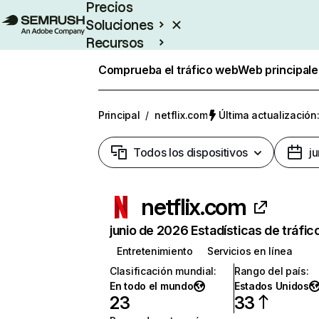
Precios
Soluciones
Recursos
Empresas
Comprueba el tráfico web
Web principale
Principal
/
netflix.com
Última actualización:
Todos los dispositivos
j
netflix.com
junio de 2026 Estadísticas de tráfic
Entretenimiento
Servicios en línea
Clasificación mundial
:
Rango del país
:
En todo el mundo
Estados Unidos
23
33