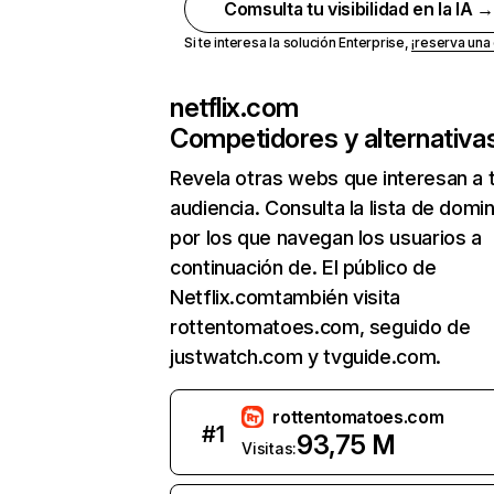
Comsulta tu visibilidad en la IA 
Si te interesa la solución Enterprise,
¡reserva un
netflix.com
Competidores y alternativa
Revela otras webs que interesan a 
audiencia. Consulta la lista de domi
por los que navegan los usuarios a
continuación de. El público de
Netflix.comtambién visita
rottentomatoes.com, seguido de
justwatch.com y tvguide.com.
rottentomatoes.com
#
1
93,75 M
Visitas: