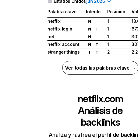
Estados Unidos
jun 2026
Palabra clave
Intento
Posición
Vo
netflix
1
13
N
netflix login
1
67
N
T
net
1
30
N
netflix account
1
30
N
T
stranger things
2
2.
I
T
Ver todas las palabras clave →
netflix.com
Análisis de
backlinks
Analiza y rastrea el perfil de backli