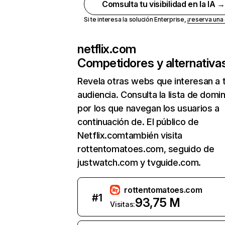
Comsulta tu visibilidad en la IA 
Si te interesa la solución Enterprise,
¡reserva un
netflix.com
Competidores y alternativa
Revela otras webs que interesan a 
audiencia. Consulta la lista de domi
por los que navegan los usuarios a
continuación de. El público de
Netflix.comtambién visita
rottentomatoes.com, seguido de
justwatch.com y tvguide.com.
rottentomatoes.com
#
1
93,75 M
Visitas: