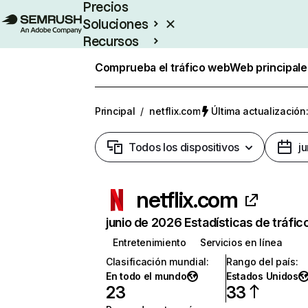
Precios
Soluciones
Recursos
Empresas
Comprueba el tráfico web
Web principale
Principal
/
netflix.com
Última actualización:
Todos los dispositivos
j
netflix.com
junio de 2026 Estadísticas de tráfic
Entretenimiento
Servicios en línea
Clasificación mundial
:
Rango del país
:
En todo el mundo
Estados Unidos
23
33