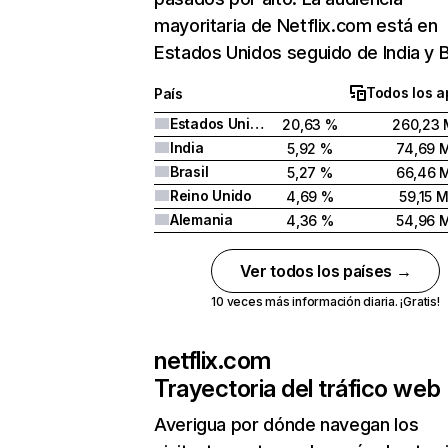
mayoritaria de Netflix.com está en
Estados Unidos seguido de India y Br
Todos los a
País
Estados Unidos
20,63 %
260,23 
India
5,92 %
74,69 
Brasil
5,27 %
66,46 
Reino Unido
4,69 %
59,15 
Alemania
4,36 %
54,96 
Ver todos los países →
10 veces más información diaria. ¡Gratis!
netflix.com
Trayectoria del tráfico web
Averigua por dónde navegan los