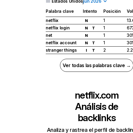
Estados Unidos
jun 2026
Palabra clave
Intento
Posición
Vo
netflix
1
13
N
netflix login
1
67
N
T
net
1
30
N
netflix account
1
30
N
T
stranger things
2
2.
I
T
Ver todas las palabras clave →
netflix.com
Análisis de
backlinks
Analiza y rastrea el perfil de backli