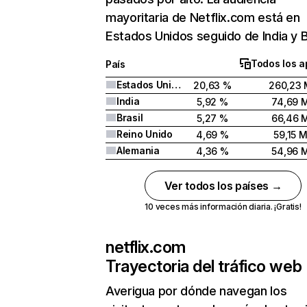
mayoritaria de Netflix.com está en
Estados Unidos seguido de India y Br
Todos los a
País
Estados Unidos
20,63 %
260,23 
India
5,92 %
74,69 
Brasil
5,27 %
66,46 
Reino Unido
4,69 %
59,15 
Alemania
4,36 %
54,96 
Ver todos los países →
10 veces más información diaria. ¡Gratis!
netflix.com
Trayectoria del tráfico web
Averigua por dónde navegan los