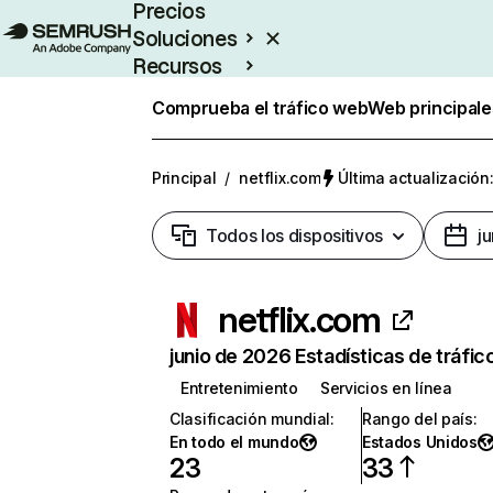
Precios
Soluciones
Recursos
Empresas
Comprueba el tráfico web
Web principale
Principal
/
netflix.com
Última actualización:
Todos los dispositivos
j
netflix.com
junio de 2026 Estadísticas de tráfic
Entretenimiento
Servicios en línea
Clasificación mundial
:
Rango del país
:
En todo el mundo
Estados Unidos
23
33