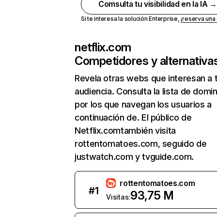
Comsulta tu visibilidad en la IA 
Si te interesa la solución Enterprise,
¡reserva un
netflix.com
Competidores y alternativa
Revela otras webs que interesan a 
audiencia. Consulta la lista de domi
por los que navegan los usuarios a
continuación de. El público de
Netflix.comtambién visita
rottentomatoes.com, seguido de
justwatch.com y tvguide.com.
rottentomatoes.com
#
1
93,75 M
Visitas: