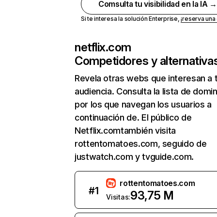
Comsulta tu visibilidad en la IA 
Si te interesa la solución Enterprise,
¡reserva un
netflix.com
Competidores y alternativa
Revela otras webs que interesan a 
audiencia. Consulta la lista de domi
por los que navegan los usuarios a
continuación de. El público de
Netflix.comtambién visita
rottentomatoes.com, seguido de
justwatch.com y tvguide.com.
rottentomatoes.com
#
1
93,75 M
Visitas: