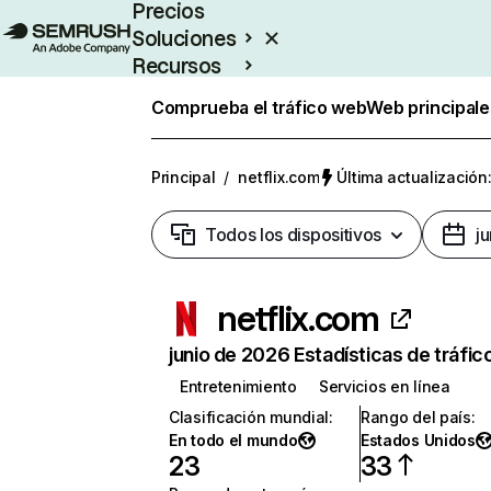
Precios
Soluciones
Recursos
Empresas
Comprueba el tráfico web
Web principale
Principal
/
netflix.com
Última actualización:
Todos los dispositivos
j
netflix.com
junio de 2026 Estadísticas de tráfic
Entretenimiento
Servicios en línea
Clasificación mundial
:
Rango del país
:
En todo el mundo
Estados Unidos
23
33