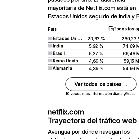
mayoritaria de Netflix.com está en
Estados Unidos seguido de India y Br
Todos los a
País
Estados Unidos
20,63 %
260,23 
India
5,92 %
74,69 
Brasil
5,27 %
66,46 
Reino Unido
4,69 %
59,15 
Alemania
4,36 %
54,96 
Ver todos los países →
10 veces más información diaria. ¡Gratis!
netflix.com
Trayectoria del tráfico web
Averigua por dónde navegan los