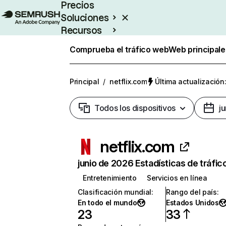
Precios
Soluciones
Recursos
Empresas
Comprueba el tráfico web
Web principale
Principal
/
netflix.com
Última actualización:
Todos los dispositivos
j
netflix.com
junio de 2026 Estadísticas de tráfic
Entretenimiento
Servicios en línea
Clasificación mundial
:
Rango del país
:
En todo el mundo
Estados Unidos
23
33