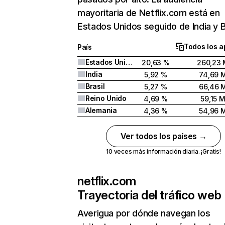
mayoritaria de Netflix.com está en
Estados Unidos seguido de India y Br
Todos los a
País
Estados Unidos
20,63 %
260,23 
India
5,92 %
74,69 
Brasil
5,27 %
66,46 
Reino Unido
4,69 %
59,15 
Alemania
4,36 %
54,96 
Ver todos los países →
10 veces más información diaria. ¡Gratis!
netflix.com
Trayectoria del tráfico web
Averigua por dónde navegan los