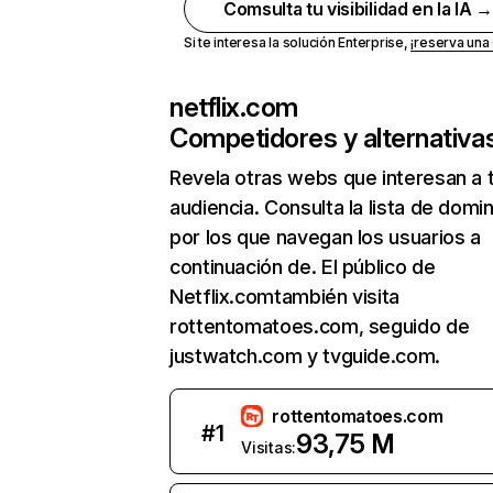
Comsulta tu visibilidad en la IA 
Si te interesa la solución Enterprise,
¡reserva un
netflix.com
Competidores y alternativa
Revela otras webs que interesan a 
audiencia. Consulta la lista de domi
por los que navegan los usuarios a
continuación de. El público de
Netflix.comtambién visita
rottentomatoes.com, seguido de
justwatch.com y tvguide.com.
rottentomatoes.com
#
1
93,75 M
Visitas: