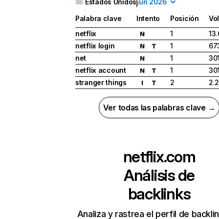
Estados Unidos
jun 2026
Palabra clave
Intento
Posición
Vo
netflix
1
13
N
netflix login
1
67
N
T
net
1
30
N
netflix account
1
30
N
T
stranger things
2
2.
I
T
Ver todas las palabras clave →
netflix.com
Análisis de
backlinks
Analiza y rastrea el perfil de backli