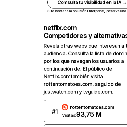
Comsulta tu visibilidad en la IA 
Si te interesa la solución Enterprise,
¡reserva un
netflix.com
Competidores y alternativa
Revela otras webs que interesan a 
audiencia. Consulta la lista de domi
por los que navegan los usuarios a
continuación de. El público de
Netflix.comtambién visita
rottentomatoes.com, seguido de
justwatch.com y tvguide.com.
rottentomatoes.com
#
1
93,75 M
Visitas: