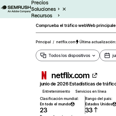
Precios
Soluciones
Recursos
Empresas
Comprueba el tráfico web
Web principale
Principal
/
netflix.com
Última actualización:
Todos los dispositivos
j
netflix.com
junio de 2026 Estadísticas de tráfic
Entretenimiento
Servicios en línea
Clasificación mundial
:
Rango del país
:
En todo el mundo
Estados Unidos
23
33