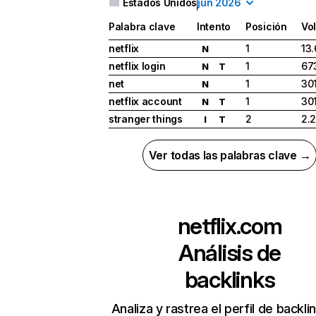
Estados Unidos
jun 2026
Palabra clave
Intento
Posición
Vo
netflix
1
13
N
netflix login
1
67
N
T
net
1
30
N
netflix account
1
30
N
T
stranger things
2
2.
I
T
Ver todas las palabras clave →
netflix.com
Análisis de
backlinks
Analiza y rastrea el perfil de backli