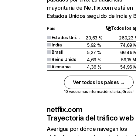
mayoritaria de Netflix.com está en
Estados Unidos seguido de India y Br
Todos los a
País
Estados Unidos
20,63 %
260,23 
India
5,92 %
74,69 
Brasil
5,27 %
66,46 
Reino Unido
4,69 %
59,15 
Alemania
4,36 %
54,96 
Ver todos los países →
10 veces más información diaria. ¡Gratis!
netflix.com
Trayectoria del tráfico web
Averigua por dónde navegan los