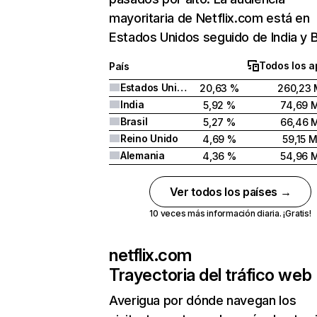
mayoritaria de Netflix.com está en
Estados Unidos seguido de India y Br
Todos los a
País
Estados Unidos
20,63 %
260,23 
India
5,92 %
74,69 
Brasil
5,27 %
66,46 
Reino Unido
4,69 %
59,15 
Alemania
4,36 %
54,96 
Ver todos los países →
10 veces más información diaria. ¡Gratis!
netflix.com
Trayectoria del tráfico web
Averigua por dónde navegan los