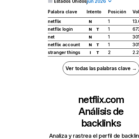
Estados Unidos
jun 2026
Palabra clave
Intento
Posición
Vo
netflix
1
13
N
netflix login
1
67
N
T
net
1
30
N
netflix account
1
30
N
T
stranger things
2
2.
I
T
Ver todas las palabras clave →
netflix.com
Análisis de
backlinks
Analiza y rastrea el perfil de backli