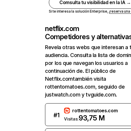
Comsulta tu visibilidad en la IA 
Si te interesa la solución Enterprise,
¡reserva un
netflix.com
Competidores y alternativa
Revela otras webs que interesan a 
audiencia. Consulta la lista de domi
por los que navegan los usuarios a
continuación de. El público de
Netflix.comtambién visita
rottentomatoes.com, seguido de
justwatch.com y tvguide.com.
rottentomatoes.com
#
1
93,75 M
Visitas: