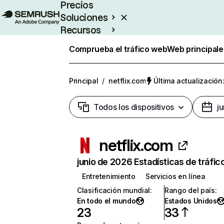
Precios
Soluciones
Recursos
Empresas
Comprueba el tráfico web
Web principale
Principal
/
netflix.com
Última actualización:
Todos los dispositivos
j
netflix.com
junio de 2026 Estadísticas de tráfic
Entretenimiento
Servicios en línea
Clasificación mundial
:
Rango del país
:
En todo el mundo
Estados Unidos
23
33