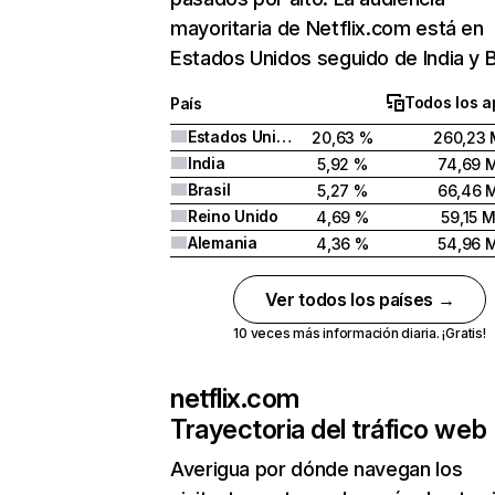
mayoritaria de Netflix.com está en
Estados Unidos seguido de India y Br
Todos los a
País
Estados Unidos
20,63 %
260,23 
India
5,92 %
74,69 
Brasil
5,27 %
66,46 
Reino Unido
4,69 %
59,15 
Alemania
4,36 %
54,96 
Ver todos los países →
10 veces más información diaria. ¡Gratis!
netflix.com
Trayectoria del tráfico web
Averigua por dónde navegan los