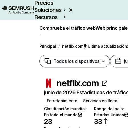
Precios
Soluciones
Recursos
Empresas
Comprueba el tráfico web
Web principale
Principal
/
netflix.com
Última actualización:
Todos los dispositivos
j
netflix.com
junio de 2026 Estadísticas de tráfic
Entretenimiento
Servicios en línea
Clasificación mundial
:
Rango del país
:
En todo el mundo
Estados Unidos
23
33