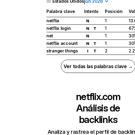
Estados Unidos
jun 2026
Palabra clave
Intento
Posición
Vo
netflix
1
13
N
netflix login
1
67
N
T
net
1
30
N
netflix account
1
30
N
T
stranger things
2
2.
I
T
Ver todas las palabras clave →
netflix.com
Análisis de
backlinks
Analiza y rastrea el perfil de backli