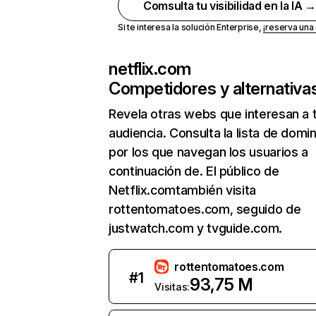
Comsulta tu visibilidad en la IA 
Si te interesa la solución Enterprise,
¡reserva un
netflix.com
Competidores y alternativa
Revela otras webs que interesan a 
audiencia. Consulta la lista de domi
por los que navegan los usuarios a
continuación de. El público de
Netflix.comtambién visita
rottentomatoes.com, seguido de
justwatch.com y tvguide.com.
rottentomatoes.com
#
1
93,75 M
Visitas: