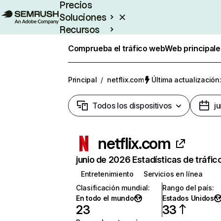
Precios
Soluciones
Recursos
Empresas
Comprueba el tráfico web
Web principale
Principal
/
netflix.com
Última actualización:
Todos los dispositivos
j
netflix.com
junio de 2026 Estadísticas de tráfic
Entretenimiento
Servicios en línea
Clasificación mundial
:
Rango del país
:
En todo el mundo
Estados Unidos
23
33