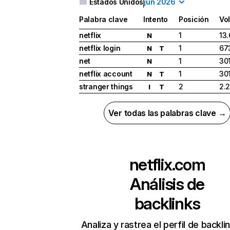
Estados Unidos
jun 2026
Palabra clave
Intento
Posición
Vo
netflix
1
13
N
netflix login
1
67
N
T
net
1
30
N
netflix account
1
30
N
T
stranger things
2
2.
I
T
Ver todas las palabras clave →
netflix.com
Análisis de
backlinks
Analiza y rastrea el perfil de backli