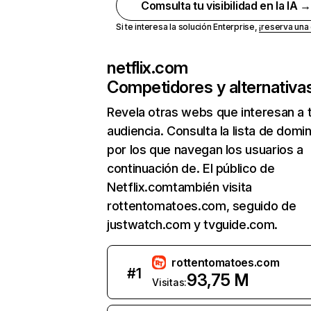
Comsulta tu visibilidad en la IA 
Si te interesa la solución Enterprise,
¡reserva un
netflix.com
Competidores y alternativa
Revela otras webs que interesan a 
audiencia. Consulta la lista de domi
por los que navegan los usuarios a
continuación de. El público de
Netflix.comtambién visita
rottentomatoes.com, seguido de
justwatch.com y tvguide.com.
rottentomatoes.com
#
1
93,75 M
Visitas: