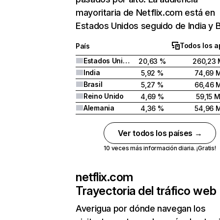
mayoritaria de Netflix.com está en
Estados Unidos seguido de India y Br
Todos los a
País
Estados Unidos
20,63 %
260,23 
India
5,92 %
74,69 
Brasil
5,27 %
66,46 
Reino Unido
4,69 %
59,15 
Alemania
4,36 %
54,96 
Ver todos los países →
10 veces más información diaria. ¡Gratis!
netflix.com
Trayectoria del tráfico web
Averigua por dónde navegan los