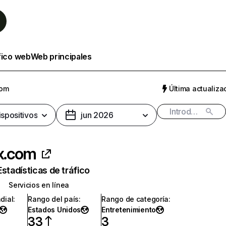
fico web
Web principales
com
Última actualizac
ispositivos
jun 2026
ix.com
Estadísticas de tráfico
Servicios en línea
dial
:
Rango del país
:
Rango de categoría
:
Estados Unidos
Entretenimiento
33
3