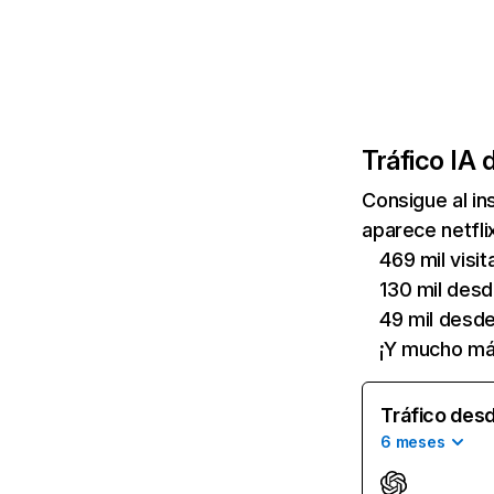
Tráfico IA 
Consigue al i
aparece netfli
469 mil visi
130 mil des
49 mil desd
¡Y mucho má
Tráfico desd
6 meses