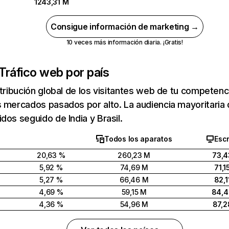
1243,31 M
Consigue información de marketing →
10 veces más información diaria. ¡Gratis!
Tráfico web por país
stribución global de los visitantes web de tu competen
 mercados pasados por alto. La audiencia mayoritaria 
dos seguido de India y Brasil.
Todos los aparatos
Escr
20,63 %
260,23 M
73,4
5,92 %
74,69 M
71,1
5,27 %
66,46 M
82,1
4,69 %
59,15 M
84,
4,36 %
54,96 M
87,2