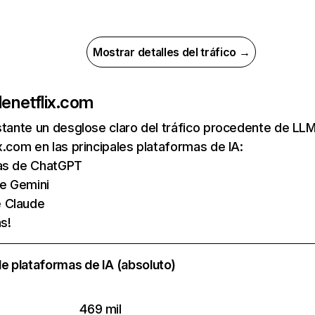
Mostrar detalles del tráfico →
de
netflix.com
nstante un desglose claro del tráfico procedente de 
x.com en las principales plataformas de IA:
tas de ChatGPT
de Gemini
e Claude
s!
e plataformas de IA (absoluto)
469 mil