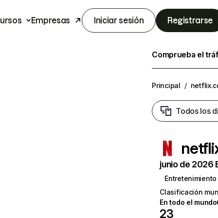
ursos
Empresas
Iniciar sesión
Registrarse
Comprueba el trá
Principal
/
netflix.
Todos los d
netfl
junio de 2026 
Entretenimiento
Clasificación mun
En todo el mundo
23