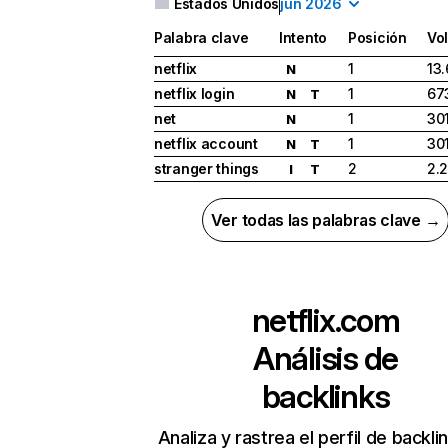
Estados Unidos
jun 2026
Palabra clave
Intento
Posición
Vo
netflix
1
13
N
netflix login
1
67
N
T
net
1
30
N
netflix account
1
30
N
T
stranger things
2
2.
I
T
Ver todas las palabras clave →
netflix.com
Análisis de
backlinks
Analiza y rastrea el perfil de backli