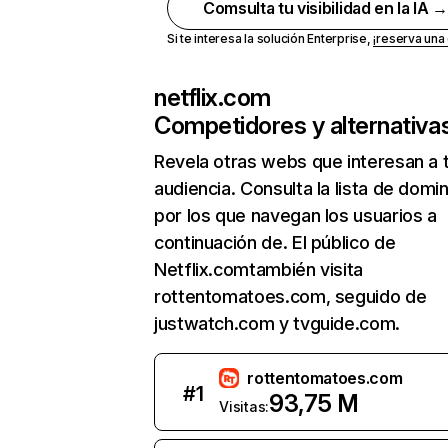
Comsulta tu visibilidad en la IA 
Si te interesa la solución Enterprise,
¡reserva un
netflix.com
Competidores y alternativa
Revela otras webs que interesan a 
audiencia. Consulta la lista de domi
por los que navegan los usuarios a
continuación de. El público de
Netflix.comtambién visita
rottentomatoes.com, seguido de
justwatch.com y tvguide.com.
rottentomatoes.com
#
1
93,75 M
Visitas: