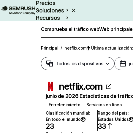
Precios
Soluciones
Recursos
Empresas
Comprueba el tráfico web
Web principale
Principal
/
netflix.com
Última actualización:
Todos los dispositivos
j
netflix.com
junio de 2026 Estadísticas de tráfic
Entretenimiento
Servicios en línea
Clasificación mundial
:
Rango del país
:
En todo el mundo
Estados Unidos
23
33