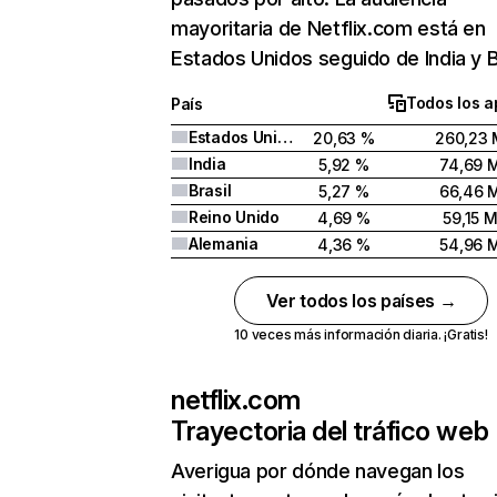
mayoritaria de Netflix.com está en
Estados Unidos seguido de India y Br
Todos los a
País
Estados Unidos
20,63 %
260,23 
India
5,92 %
74,69 
Brasil
5,27 %
66,46 
Reino Unido
4,69 %
59,15 
Alemania
4,36 %
54,96 
Ver todos los países →
10 veces más información diaria. ¡Gratis!
netflix.com
Trayectoria del tráfico web
Averigua por dónde navegan los