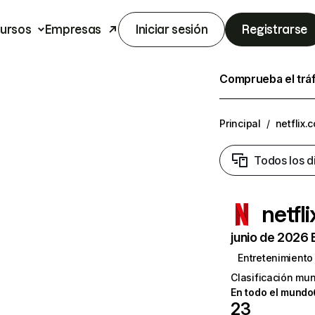
ursos
Empresas
Iniciar sesión
Registrarse
Comprueba el trá
Principal
/
netflix.
Todos los d
netfl
junio de 2026 
Entretenimiento
Clasificación mun
En todo el mundo
23