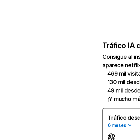
Tráfico IA 
Consigue al i
aparece netfli
469 mil visi
130 mil des
49 mil desd
¡Y mucho má
Tráfico desd
6 meses