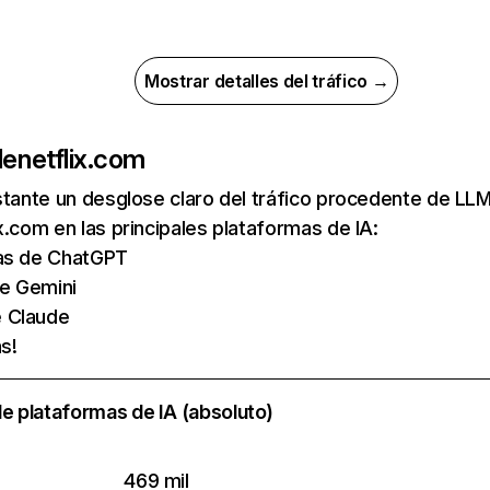
Mostrar detalles del tráfico →
de
netflix.com
nstante un desglose claro del tráfico procedente de 
x.com en las principales plataformas de IA:
tas de ChatGPT
de Gemini
e Claude
s!
e plataformas de IA (absoluto)
469 mil