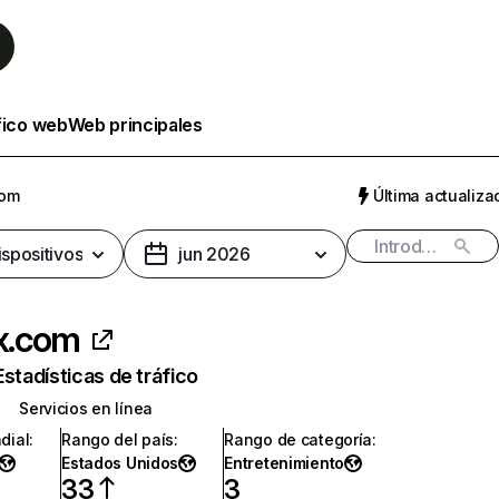
fico web
Web principales
com
Última actualizac
ispositivos
jun 2026
ix.com
Estadísticas de tráfico
Servicios en línea
dial
:
Rango del país
:
Rango de categoría
:
Estados Unidos
Entretenimiento
33
3