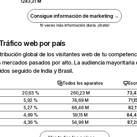
1243,31 M
Consigue información de marketing →
10 veces más información diaria. ¡Gratis!
Tráfico web por país
stribución global de los visitantes web de tu competen
 mercados pasados por alto. La audiencia mayoritaria 
dos seguido de India y Brasil.
Todos los aparatos
Escr
20,63 %
260,23 M
73,4
5,92 %
74,69 M
71,1
5,27 %
66,46 M
82,1
4,69 %
59,15 M
84,
4,36 %
54,96 M
87,2