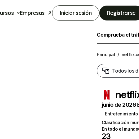
ursos
Empresas
Iniciar sesión
Registrarse
Comprueba el trá
Principal
/
netflix.
Todos los d
netfl
junio de 2026 
Entretenimiento
Clasificación mun
En todo el mundo
23