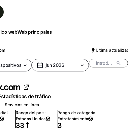
fico web
Web principales
com
Última actualizac
ispositivos
jun 2026
ix.com
Estadísticas de tráfico
Servicios en línea
dial
:
Rango del país
:
Rango de categoría
:
Estados Unidos
Entretenimiento
33
3