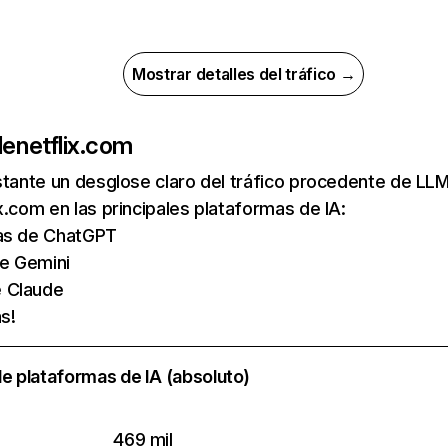
Mostrar detalles del tráfico →
de
netflix.com
nstante un desglose claro del tráfico procedente de 
x.com en las principales plataformas de IA:
tas de ChatGPT
de Gemini
e Claude
s!
e plataformas de IA (absoluto)
469 mil