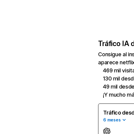
Tráfico IA 
Consigue al i
aparece netfli
469 mil visi
130 mil des
49 mil desd
¡Y mucho má
Tráfico desd
6 meses