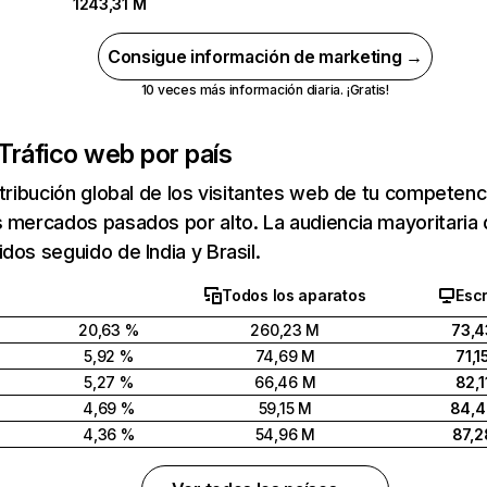
1243,31 M
Consigue información de marketing →
10 veces más información diaria. ¡Gratis!
Tráfico web por país
stribución global de los visitantes web de tu competen
 mercados pasados por alto. La audiencia mayoritaria 
dos seguido de India y Brasil.
Todos los aparatos
Escr
20,63 %
260,23 M
73,4
5,92 %
74,69 M
71,1
5,27 %
66,46 M
82,1
4,69 %
59,15 M
84,
4,36 %
54,96 M
87,2