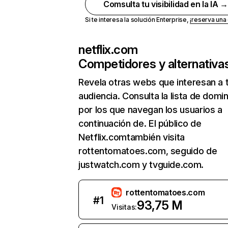
Comsulta tu visibilidad en la IA 
Si te interesa la solución Enterprise,
¡reserva un
netflix.com
Competidores y alternativa
Revela otras webs que interesan a 
audiencia. Consulta la lista de domi
por los que navegan los usuarios a
continuación de. El público de
Netflix.comtambién visita
rottentomatoes.com, seguido de
justwatch.com y tvguide.com.
rottentomatoes.com
#
1
93,75 M
Visitas: