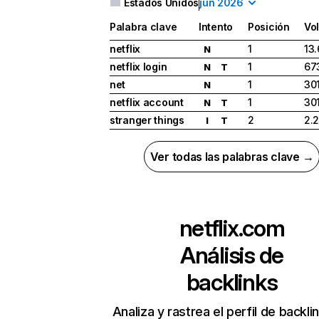
Estados Unidos
jun 2026
Palabra clave
Intento
Posición
Vo
netflix
1
13
N
netflix login
1
67
N
T
net
1
30
N
netflix account
1
30
N
T
stranger things
2
2.
I
T
Ver todas las palabras clave →
netflix.com
Análisis de
backlinks
Analiza y rastrea el perfil de backli