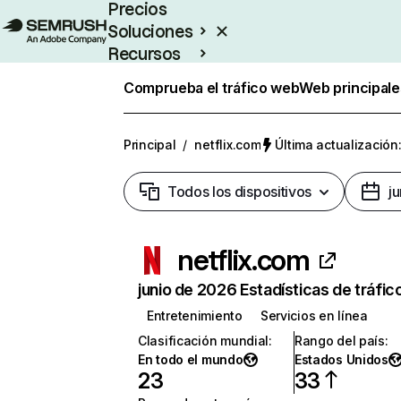
Precios
Soluciones
Recursos
Empresas
Comprueba el tráfico web
Web principale
Principal
/
netflix.com
Última actualización:
Todos los dispositivos
j
netflix.com
junio de 2026 Estadísticas de tráfic
Entretenimiento
Servicios en línea
Clasificación mundial
:
Rango del país
:
En todo el mundo
Estados Unidos
23
33