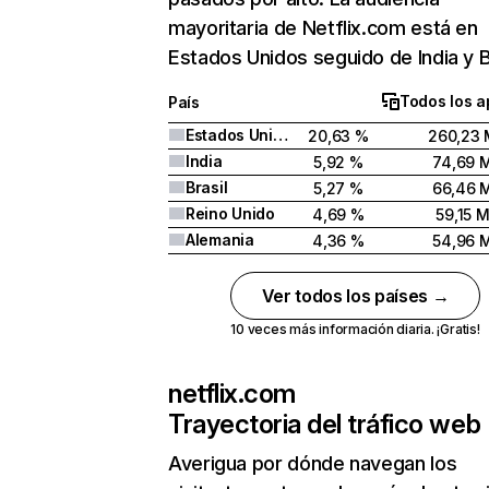
mayoritaria de Netflix.com está en
Estados Unidos seguido de India y Br
Todos los a
País
Estados Unidos
20,63 %
260,23 
India
5,92 %
74,69 
Brasil
5,27 %
66,46 
Reino Unido
4,69 %
59,15 
Alemania
4,36 %
54,96 
Ver todos los países →
10 veces más información diaria. ¡Gratis!
netflix.com
Trayectoria del tráfico web
Averigua por dónde navegan los