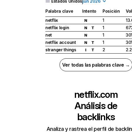
Estados Unidos
jun 2026
Palabra clave
Intento
Posición
Vo
netflix
1
13
N
netflix login
1
67
N
T
net
1
30
N
netflix account
1
30
N
T
stranger things
2
2.
I
T
Ver todas las palabras clave →
netflix.com
Análisis de
backlinks
Analiza y rastrea el perfil de backli