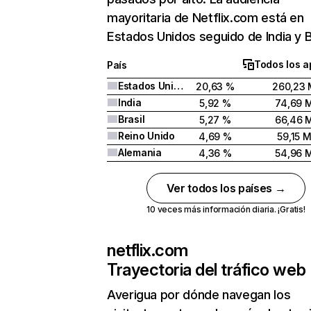
mayoritaria de Netflix.com está en
Estados Unidos seguido de India y Br
Todos los a
País
Estados Unidos
20,63 %
260,23 
India
5,92 %
74,69 
Brasil
5,27 %
66,46 
Reino Unido
4,69 %
59,15 
Alemania
4,36 %
54,96 
Ver todos los países →
10 veces más información diaria. ¡Gratis!
netflix.com
Trayectoria del tráfico web
Averigua por dónde navegan los