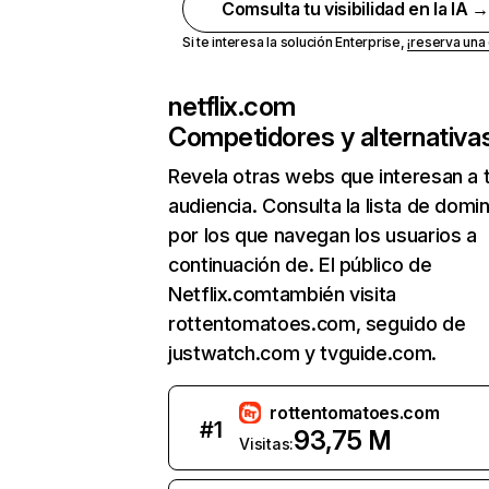
Comsulta tu visibilidad en la IA 
Si te interesa la solución Enterprise,
¡reserva un
netflix.com
Competidores y alternativa
Revela otras webs que interesan a 
audiencia. Consulta la lista de domi
por los que navegan los usuarios a
continuación de. El público de
Netflix.comtambién visita
rottentomatoes.com, seguido de
justwatch.com y tvguide.com.
rottentomatoes.com
#
1
93,75 M
Visitas: