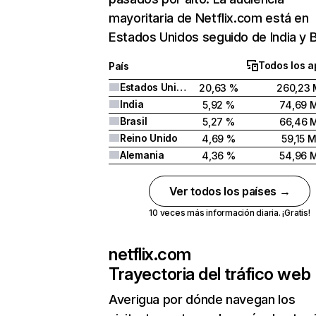
mayoritaria de Netflix.com está en
Estados Unidos seguido de India y Br
Todos los a
País
Estados Unidos
20,63 %
260,23 
India
5,92 %
74,69 
Brasil
5,27 %
66,46 
Reino Unido
4,69 %
59,15 
Alemania
4,36 %
54,96 
Ver todos los países →
10 veces más información diaria. ¡Gratis!
netflix.com
Trayectoria del tráfico web
Averigua por dónde navegan los