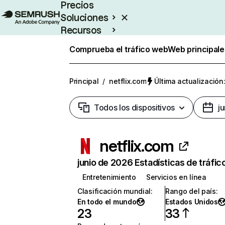
Precios
Soluciones
Recursos
Empresas
Comprueba el tráfico web
Web principale
Principal
/
netflix.com
Última actualización:
Todos los dispositivos
j
netflix.com
junio de 2026 Estadísticas de tráfic
Entretenimiento
Servicios en línea
Clasificación mundial
:
Rango del país
:
En todo el mundo
Estados Unidos
23
33