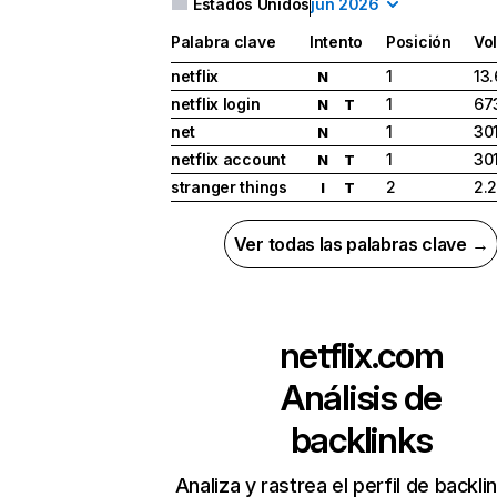
Estados Unidos
jun 2026
Palabra clave
Intento
Posición
Vo
netflix
1
13
N
netflix login
1
67
N
T
net
1
30
N
netflix account
1
30
N
T
stranger things
2
2.
I
T
Ver todas las palabras clave →
netflix.com
Análisis de
backlinks
Analiza y rastrea el perfil de backli