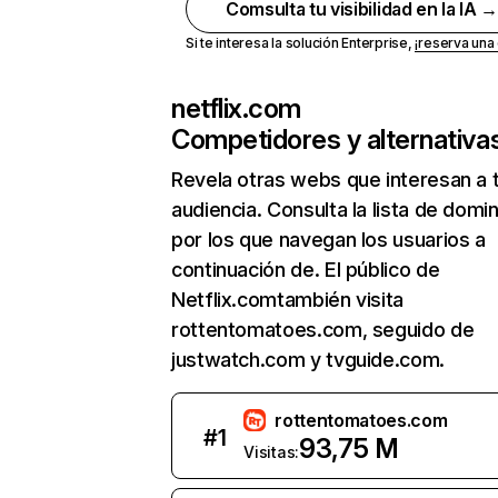
Comsulta tu visibilidad en la IA 
Si te interesa la solución Enterprise,
¡reserva un
netflix.com
Competidores y alternativa
Revela otras webs que interesan a 
audiencia. Consulta la lista de domi
por los que navegan los usuarios a
continuación de. El público de
Netflix.comtambién visita
rottentomatoes.com, seguido de
justwatch.com y tvguide.com.
rottentomatoes.com
#
1
93,75 M
Visitas: