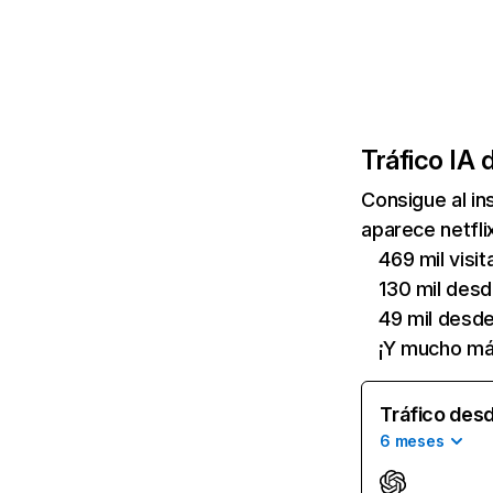
Tráfico IA 
Consigue al i
aparece netfli
469 mil visi
130 mil des
49 mil desd
¡Y mucho má
Tráfico desd
6 meses