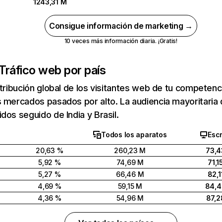
1243,31 M
Consigue información de marketing →
10 veces más información diaria. ¡Gratis!
Tráfico web por país
stribución global de los visitantes web de tu competen
 mercados pasados por alto. La audiencia mayoritaria 
dos seguido de India y Brasil.
Todos los aparatos
Escr
20,63 %
260,23 M
73,4
5,92 %
74,69 M
71,1
5,27 %
66,46 M
82,1
4,69 %
59,15 M
84,
4,36 %
54,96 M
87,2