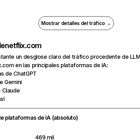
Mostrar detalles del tráfico →
de
netflix.com
nstante un desglose claro del tráfico procedente de 
x.com en las principales plataformas de IA:
tas de ChatGPT
de Gemini
e Claude
s!
e plataformas de IA (absoluto)
469 mil