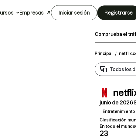
ursos
Empresas
Iniciar sesión
Registrarse
Comprueba el trá
Principal
/
netflix.
Todos los d
netfl
junio de 2026 
Entretenimiento
Clasificación mun
En todo el mundo
23