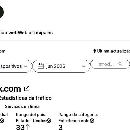
fico web
Web principales
com
Última actualizac
ispositivos
jun 2026
ix.com
Estadísticas de tráfico
Servicios en línea
dial
:
Rango del país
:
Rango de categoría
:
Estados Unidos
Entretenimiento
33
3