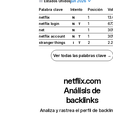
Estados Unidos
jun 2026
Palabra clave
Intento
Posición
Vo
netflix
1
13
N
netflix login
1
67
N
T
net
1
30
N
netflix account
1
30
N
T
stranger things
2
2.
I
T
Ver todas las palabras clave →
netflix.com
Análisis de
backlinks
Analiza y rastrea el perfil de backli