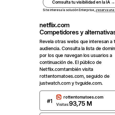
Comsulta tu visibilidad en la IA 
Si te interesa la solución Enterprise,
¡reserva un
netflix.com
Competidores y alternativa
Revela otras webs que interesan a 
audiencia. Consulta la lista de domi
por los que navegan los usuarios a
continuación de. El público de
Netflix.comtambién visita
rottentomatoes.com, seguido de
justwatch.com y tvguide.com.
rottentomatoes.com
#
1
93,75 M
Visitas: