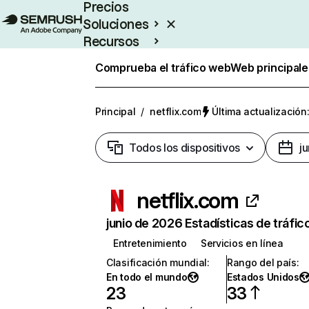
Precios
Soluciones
Recursos
Empresas
Comprueba el tráfico web
Web principale
Principal
/
netflix.com
Última actualización:
Todos los dispositivos
j
netflix.com
junio de 2026 Estadísticas de tráfic
Entretenimiento
Servicios en línea
Clasificación mundial
:
Rango del país
:
En todo el mundo
Estados Unidos
23
33