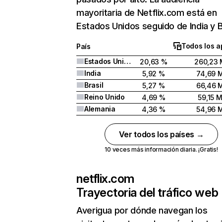
mayoritaria de Netflix.com está en
Estados Unidos seguido de India y Br
Todos los a
País
Estados Unidos
20,63 %
260,23 
India
5,92 %
74,69 
Brasil
5,27 %
66,46 
Reino Unido
4,69 %
59,15 
Alemania
4,36 %
54,96 
Ver todos los países →
10 veces más información diaria. ¡Gratis!
netflix.com
Trayectoria del tráfico web
Averigua por dónde navegan los