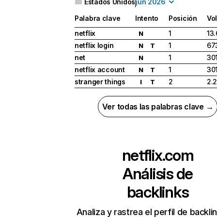
Estados Unidos
jun 2026
Palabra clave
Intento
Posición
Vo
netflix
1
13
N
netflix login
1
67
N
T
net
1
30
N
netflix account
1
30
N
T
stranger things
2
2.
I
T
Ver todas las palabras clave →
netflix.com
Análisis de
backlinks
Analiza y rastrea el perfil de backli