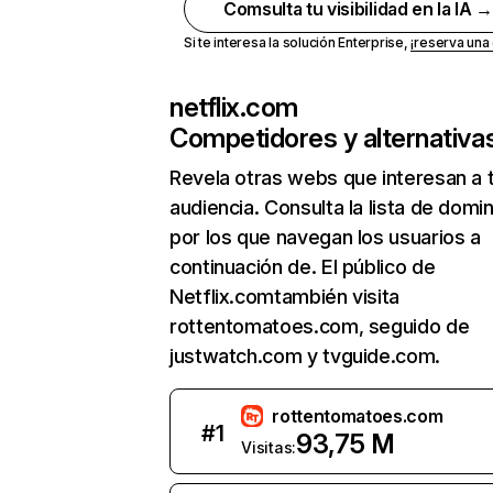
Comsulta tu visibilidad en la IA 
Si te interesa la solución Enterprise,
¡reserva un
netflix.com
Competidores y alternativa
Revela otras webs que interesan a 
audiencia. Consulta la lista de domi
por los que navegan los usuarios a
continuación de. El público de
Netflix.comtambién visita
rottentomatoes.com, seguido de
justwatch.com y tvguide.com.
rottentomatoes.com
#
1
93,75 M
Visitas: