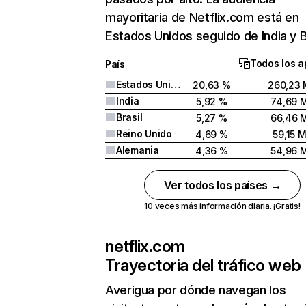
mayoritaria de Netflix.com está en
Estados Unidos seguido de India y Br
Todos los a
País
Estados Unidos
20,63 %
260,23 
India
5,92 %
74,69 
Brasil
5,27 %
66,46 
Reino Unido
4,69 %
59,15 
Alemania
4,36 %
54,96 
Ver todos los países →
10 veces más información diaria. ¡Gratis!
netflix.com
Trayectoria del tráfico web
Averigua por dónde navegan los