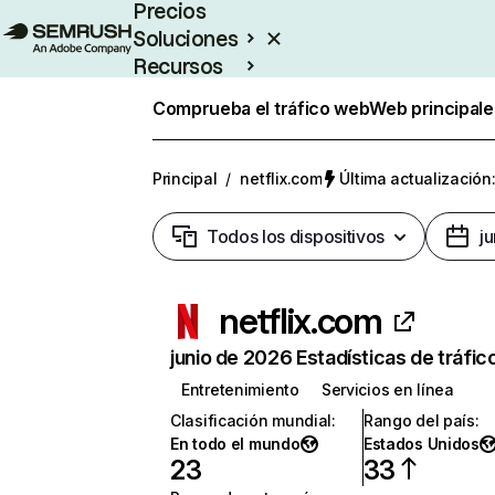
Precios
Soluciones
Recursos
Empresas
Comprueba el tráfico web
Web principale
Principal
/
netflix.com
Última actualización:
Todos los dispositivos
j
netflix.com
junio de 2026 Estadísticas de tráfic
Entretenimiento
Servicios en línea
Clasificación mundial
:
Rango del país
:
En todo el mundo
Estados Unidos
23
33