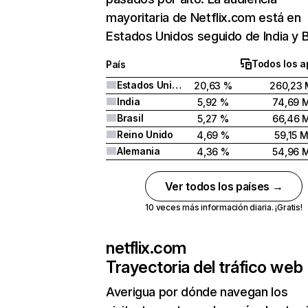
mayoritaria de Netflix.com está en
Estados Unidos seguido de India y Br
Todos los a
País
Estados Unidos
20,63 %
260,23 
India
5,92 %
74,69 
Brasil
5,27 %
66,46 
Reino Unido
4,69 %
59,15 
Alemania
4,36 %
54,96 
Ver todos los países →
10 veces más información diaria. ¡Gratis!
netflix.com
Trayectoria del tráfico web
Averigua por dónde navegan los