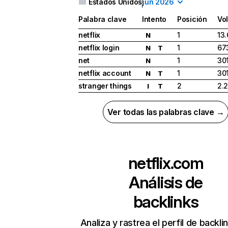
Estados Unidos
jun 2026
Palabra clave
Intento
Posición
Vo
netflix
1
13
N
netflix login
1
67
N
T
net
1
30
N
netflix account
1
30
N
T
stranger things
2
2.
I
T
Ver todas las palabras clave →
netflix.com
Análisis de
backlinks
Analiza y rastrea el perfil de backli