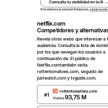
Comsulta tu visibilidad en la IA 
Si te interesa la solución Enterprise,
¡reserva un
netflix.com
Competidores y alternativa
Revela otras webs que interesan a 
audiencia. Consulta la lista de domi
por los que navegan los usuarios a
continuación de. El público de
Netflix.comtambién visita
rottentomatoes.com, seguido de
justwatch.com y tvguide.com.
rottentomatoes.com
#
1
93,75 M
Visitas: