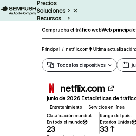
Precios
Soluciones
Recursos
Empresas
Comprueba el tráfico web
Web principale
Principal
/
netflix.com
Última actualización:
Todos los dispositivos
j
netflix.com
junio de 2026 Estadísticas de tráfic
Entretenimiento
Servicios en línea
Clasificación mundial
:
Rango del país
:
En todo el mundo
Estados Unidos
23
33