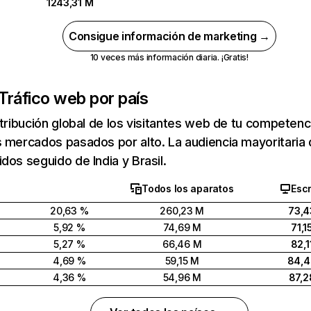
1243,31 M
Consigue información de marketing →
10 veces más información diaria. ¡Gratis!
Tráfico web por país
stribución global de los visitantes web de tu competen
 mercados pasados por alto. La audiencia mayoritaria 
dos seguido de India y Brasil.
Todos los aparatos
Escr
20,63 %
260,23 M
73,4
5,92 %
74,69 M
71,1
5,27 %
66,46 M
82,1
4,69 %
59,15 M
84,
4,36 %
54,96 M
87,2