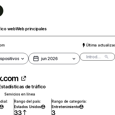
fico web
Web principales
com
Última actualizac
ispositivos
jun 2026
ix.com
Estadísticas de tráfico
Servicios en línea
dial
:
Rango del país
:
Rango de categoría
:
Estados Unidos
Entretenimiento
33
3