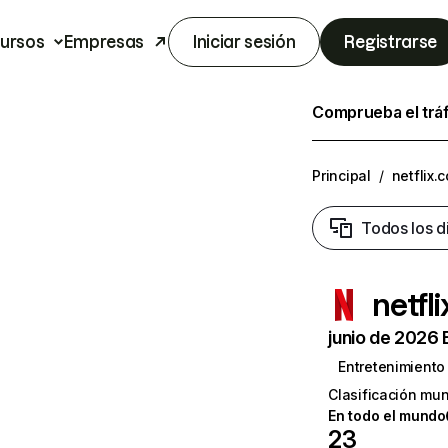
ursos
Empresas
Iniciar sesión
Registrarse
Comprueba el trá
Principal
/
netflix.
Todos los d
netfl
junio de 2026 
Entretenimiento
Clasificación mun
En todo el mundo
23