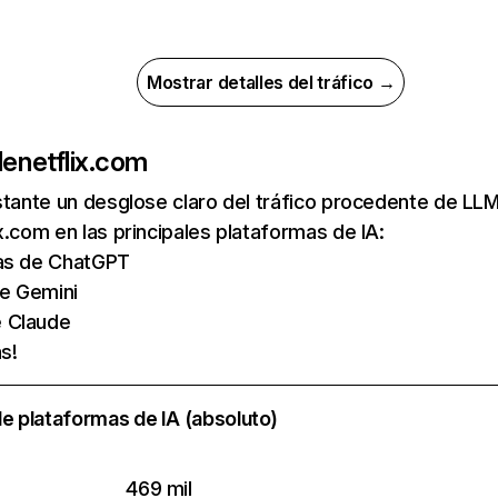
Mostrar detalles del tráfico →
de
netflix.com
nstante un desglose claro del tráfico procedente de 
x.com en las principales plataformas de IA:
tas de ChatGPT
de Gemini
e Claude
s!
e plataformas de IA (absoluto)
469 mil