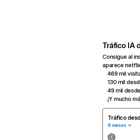
Tráfico IA 
Consigue al i
aparece netfli
469 mil visi
130 mil des
49 mil desd
¡Y mucho má
Tráfico desd
6 meses