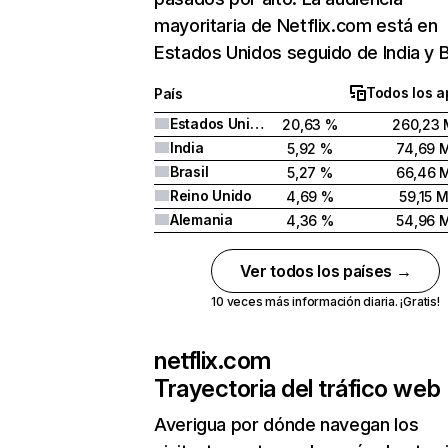
mayoritaria de Netflix.com está en
Estados Unidos seguido de India y Br
Todos los a
País
Estados Unidos
20,63 %
260,23 
India
5,92 %
74,69 
Brasil
5,27 %
66,46 
Reino Unido
4,69 %
59,15 
Alemania
4,36 %
54,96 
Ver todos los países →
10 veces más información diaria. ¡Gratis!
netflix.com
Trayectoria del tráfico web
Averigua por dónde navegan los