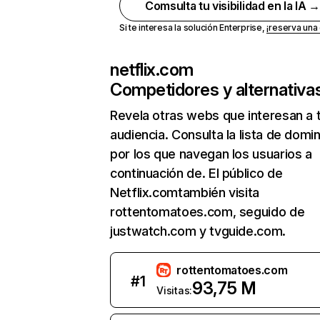
Comsulta tu visibilidad en la IA 
Si te interesa la solución Enterprise,
¡reserva un
netflix.com
Competidores y alternativa
Revela otras webs que interesan a 
audiencia. Consulta la lista de domi
por los que navegan los usuarios a
continuación de. El público de
Netflix.comtambién visita
rottentomatoes.com, seguido de
justwatch.com y tvguide.com.
rottentomatoes.com
#
1
93,75 M
Visitas: