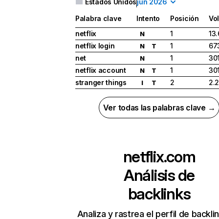
Estados Unidos
jun 2026
Palabra clave
Intento
Posición
Vo
netflix
1
13
N
netflix login
1
67
N
T
net
1
30
N
netflix account
1
30
N
T
stranger things
2
2.
I
T
Ver todas las palabras clave →
netflix.com
Análisis de
backlinks
Analiza y rastrea el perfil de backli