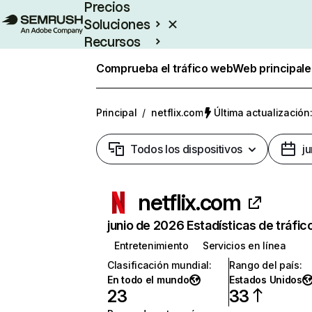
Precios
Soluciones
Recursos
Empresas
Comprueba el tráfico web
Web principale
Principal
/
netflix.com
Última actualización:
Todos los dispositivos
j
netflix.com
junio de 2026 Estadísticas de tráfic
Entretenimiento
Servicios en línea
Clasificación mundial
:
Rango del país
:
En todo el mundo
Estados Unidos
23
33