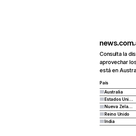
news.com.
Consulta la di
aprovechar lo
está en Austra
País
Australia
Estados Unidos
Nueva Zelanda
Reino Unido
India