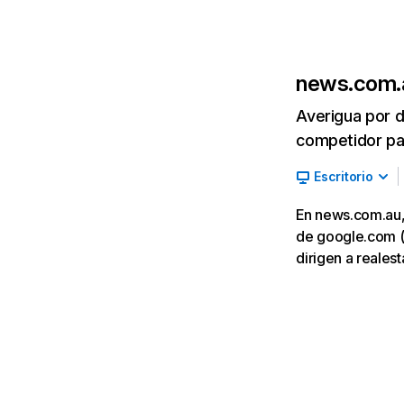
news.com.
Averigua por d
competidor par
Escritorio
En news.com.au, 
de google.com (1
dirigen a reales