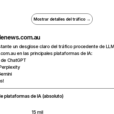
Mostrar detalles del tráfico →
de
news.com.au
nstante un desglose claro del tráfico procedente de 
om.au en las principales plataformas de IA:
as de ChatGPT
Perplexity
emini
s!
e plataformas de IA (absoluto)
15 mil