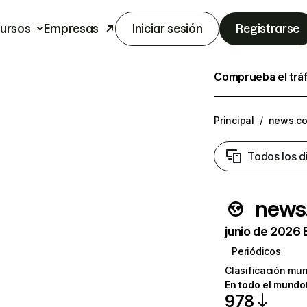
ursos
Empresas
Iniciar sesión
Registrarse
Comprueba el trá
Principal
/
news.c
Todos los d
news
junio de 2026 
Periódicos
Clasificación mun
En todo el mundo
978