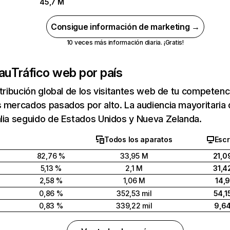
45,7 M
Consigue información de marketing →
10 veces más información diaria. ¡Gratis!
au
Tráfico web por país
stribución global de los visitantes web de tu competen
s mercados pasados por alto. La audiencia mayoritari
lia seguido de Estados Unidos y Nueva Zelanda.
Todos los aparatos
Escr
82,76 %
33,95 M
21,0
5,13 %
2,1 M
31,4
2,58 %
1,06 M
14,
0,86 %
352,53 mil
54,1
0,83 %
339,22 mil
9,6