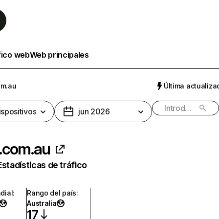
fico web
Web principales
om.au
Última actualizac
ispositivos
jun 2026
.com.au
Estadísticas de tráfico
dial
:
Rango del país
:
Australia
17