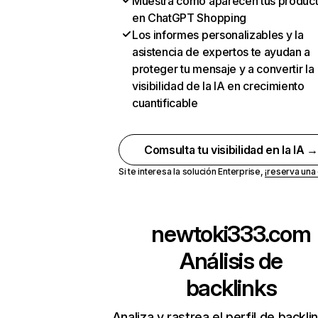
Muestra cómo aparecen tus produc
en ChatGPT Shopping
Los informes personalizables y la
asistencia de expertos te ayudan a
proteger tu mensaje y a convertir la
visibilidad de la IA en crecimiento
cuantificable
Comsulta tu visibilidad en la IA 
Si te interesa la solución Enterprise,
¡reserva un
newtoki333.com
Análisis de
backlinks
Analiza y rastrea el perfil de backli