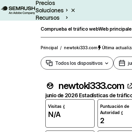
Precios
Soluciones
Recursos
Empresas
Comprueba el tráfico web
Web principale
Principal
/
newtoki333.com
Última actualiz
Todos los dispositivos
j
newtoki333.com
junio de 2026 Estadísticas de tráfic
Visitas
Puntuación de
Autoridad
N/A
2