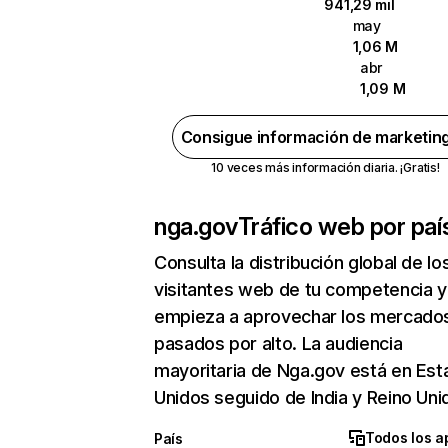
941,29 mil
may
1,06 M
abr
1,09 M
Consigue información de marketin
10 veces más información diaria. ¡Gratis!
nga.gov
Tráfico web por paí
Consulta la distribución global de lo
visitantes web de tu competencia y
empieza a aprovechar los mercado
pasados por alto. La audiencia
mayoritaria de Nga.gov está en Es
Unidos seguido de India y Reino Uni
Todos los a
País