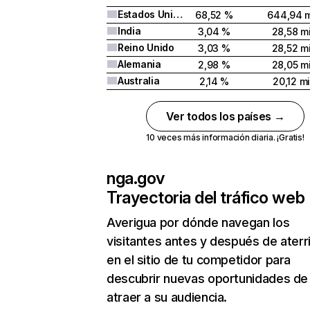
Estados Unidos
68,52 %
644,94 m
India
3,04 %
28,58 mi
Reino Unido
3,03 %
28,52 mi
Alemania
2,98 %
28,05 mi
Australia
2,14 %
20,12 mi
Ver todos los países →
10 veces más información diaria. ¡Gratis!
nga.gov
Trayectoria del tráfico web
Averigua por dónde navegan los
visitantes antes y después de aterr
en el sitio de tu competidor para
descubrir nuevas oportunidades de
atraer a su audiencia.