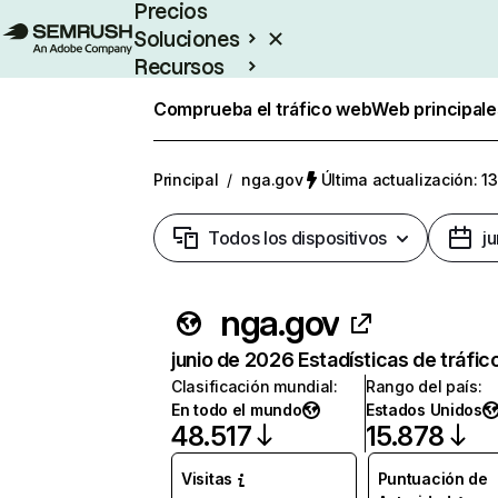
Precios
Soluciones
Recursos
Empresas
Comprueba el tráfico web
Web principale
Principal
/
nga.gov
Última actualización: 1
Todos los dispositivos
j
nga.gov
junio de 2026 Estadísticas de tráfic
Clasificación mundial
:
Rango del país
:
En todo el mundo
Estados Unidos
48.517
15.878
Visitas
Puntuación de