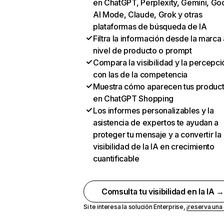
en ChatGPT, Perplexity, Gemini, Go
AI Mode, Claude, Grok y otras
plataformas de búsqueda de IA
Filtra la información desde la marca 
nivel de producto o prompt
Compara la visibilidad y la percepci
con las de la competencia
Muestra cómo aparecen tus produc
en ChatGPT Shopping
Los informes personalizables y la
asistencia de expertos te ayudan a
proteger tu mensaje y a convertir la
visibilidad de la IA en crecimiento
cuantificable
Comsulta tu visibilidad en la IA 
Si te interesa la solución Enterprise,
¡reserva un