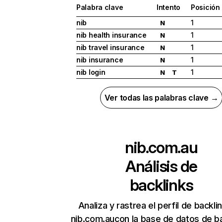
Palabra clave
Intento
Posición
nib
1
N
nib health insurance
1
N
nib travel insurance
1
N
nib insurance
1
N
nib login
1
N
T
Ver todas las palabras clave →
nib.com.au
Análisis de
backlinks
Analiza y rastrea el perfil de backli
nib.com.aucon la base de datos de b