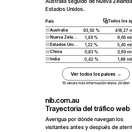
Australia seguido de Nueva Zelanda
Estados Unidos.
Todos los a
País
Australia
93,92 %
418,27 m
Nueva Zelanda
1,49 %
6,65 mi
Estados Unidos
1,22 %
5,45 mi
China
0,83 %
3,69 mi
India
0,42 %
1,88 mi
Ver todos los países →
10 veces más información diaria. ¡Gratis!
nib.com.au
Trayectoria del tráfico web
Averigua por dónde navegan los
visitantes antes y después de aterr