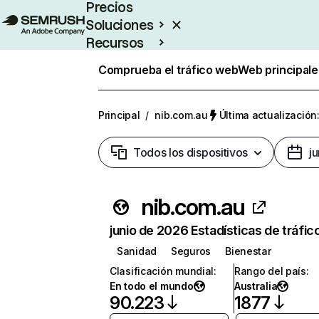
Precios
Soluciones
Recursos
Empresas
Comprueba el tráfico web
Web principale
Principal
/
nib.com.au
Última actualización:
Todos los dispositivos
j
nib.com.au
junio de 2026 Estadísticas de tráfic
Sanidad
Seguros
Bienestar
Clasificación mundial
:
Rango del país
:
En todo el mundo
Australia
90.223
1877