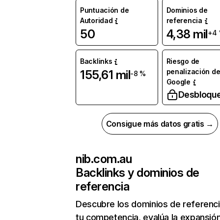
Puntuación de
Dominios de
Autoridad
referencia
50
4,38 mil
+4
Backlinks
Riesgo de
penalización d
155,61 mil
-8 %
Google
Desbloqu
Consigue más datos gratis →
nib.com.au
Backlinks y dominios de
referencia
Descubre los dominios de referenc
tu competencia, evalúa la expansió