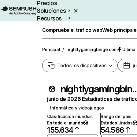
Precios
Soluciones
Recursos
Empresas
Comprueba el tráfico web
Web principale
Principal
/
nightlygamingbinge.com
Última 
Todos los dispositivos
j
nightlygamingbin
junio de 2026 Estadísticas de tráfic
Informática y videojuegos
Clasificación mundial
:
Rango del país
:
En todo el mundo
Estados Unidos
155.634
54.566