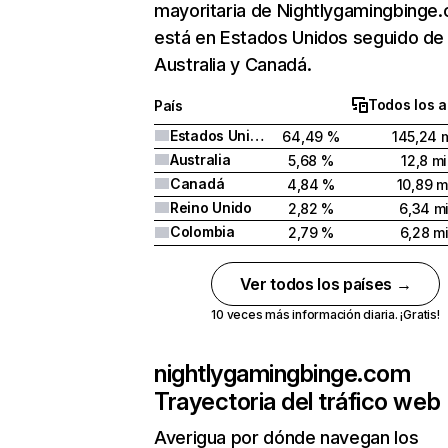
mayoritaria de Nightlygamingbinge
está en Estados Unidos seguido de
Australia y Canadá.
Todos los 
País
Estados Unidos
64,49 %
145,24 m
Australia
5,68 %
12,8 mi
Canadá
4,84 %
10,89 m
Reino Unido
2,82 %
6,34 mi
Colombia
2,79 %
6,28 mi
Ver todos los países →
10 veces más información diaria. ¡Gratis!
nightlygamingbinge.com
Trayectoria del tráfico web
Averigua por dónde navegan los