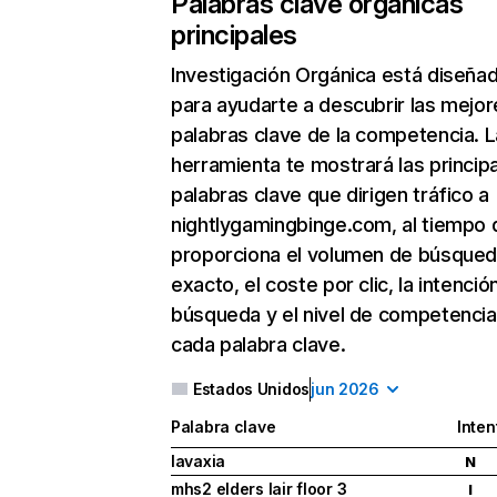
Palabras clave orgánicas
principales
Investigación Orgánica
está diseña
para ayudarte a descubrir las mejor
palabras clave de la competencia. L
herramienta te mostrará las princip
palabras clave que dirigen tráfico a
nightlygamingbinge.com, al tiempo 
proporciona el volumen de búsque
exacto, el coste por clic, la intenció
búsqueda y el nivel de competencia
cada palabra clave.
Estados Unidos
jun 2026
Palabra clave
Inten
lavaxia
N
mhs2 elders lair floor 3
I