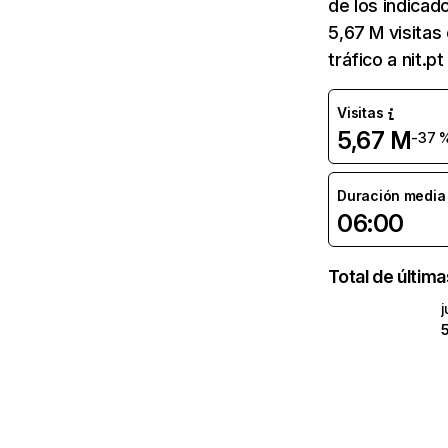
de los indicado
5,67 M visita
tráfico a nit.p
Visitas
5,67 M
-37 
Duración media d
06:00
Total de últim
j