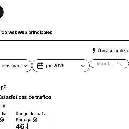
fico web
Web principales
Última actualizac
ispositivos
jun 2026
Estadísticas de tráfico
nor
dial
:
Rango del país
:
Portugal
46