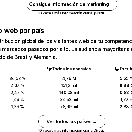
Consigue información de marketing →
10 veces más información diaria. ¡Gratis!
o web por país
stribución global de los visitantes web de tu competen
 mercados pasados por alto. La audiencia mayoritaria d
do de Brasil y Alemania.
Todos los aparatos
Escrit
84,52 %
4,79 M
5,25 
2,67 %
151,2 mil
8,88 
2,47 %
140,08 mil
0,83 
1,49 %
84,52 mil
1,77 
1,39 %
78,69 mil
2,88 
Ver todos los países →
10 veces más información diaria. ¡Gratis!