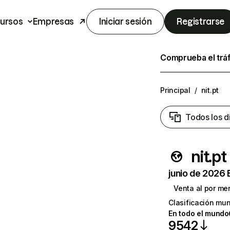
ursos
Empresas
Iniciar sesión
Registrarse
Comprueba el trá
Principal
/
nit.pt
Todos los d
nit.pt
junio de 2026 
Venta al por me
Clasificación mun
En todo el mundo
9542