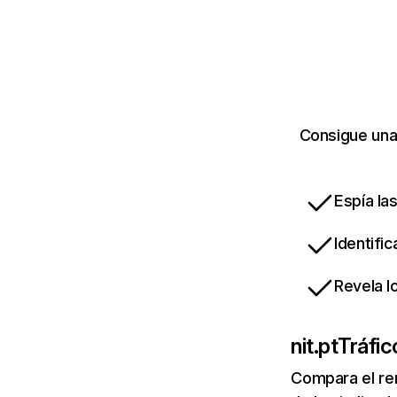
Consigue una 
Espía la
Identifi
Revela l
nit.pt
Tráfic
Compara el re