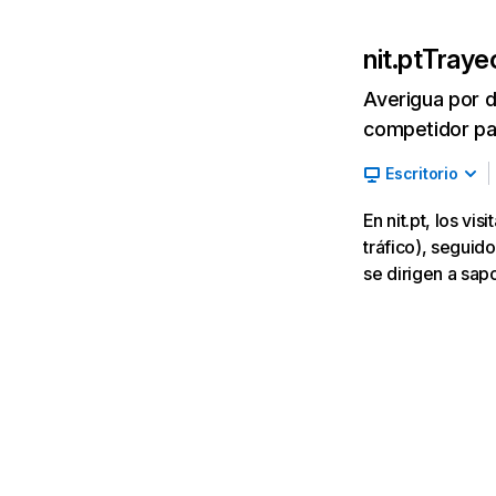
nit.pt
Trayec
Averigua por d
competidor par
Escritorio
En nit.pt, los v
tráfico), seguido
se dirigen a sap