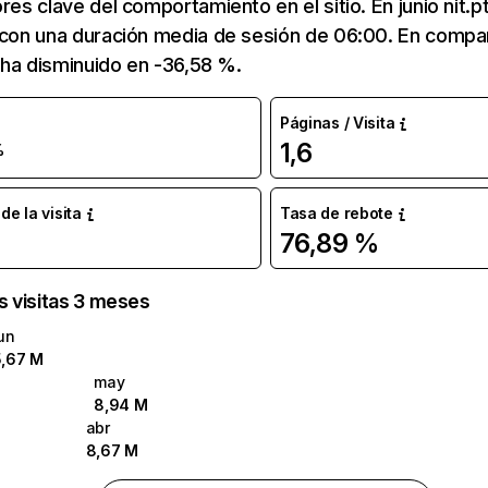
res clave del comportamiento en el sitio. En junio nit.p
s con una duración media de sesión de 06:00. En compa
t ha disminuido en -36,58 %.
Páginas / Visita
1,6
%
e la visita
Tasa de rebote
76,89 %
as visitas 3 meses
un
5,67 M
may
8,94 M
abr
8,67 M