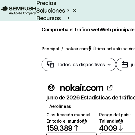
Precios
Soluciones
Recursos
Empresas
Comprueba el tráfico web
Web principale
Principal
/
nokair.com
Última actualización:
Todos los dispositivos
j
nokair.com
junio de 2026 Estadísticas de tráfic
Aerolíneas
Clasificación mundial
:
Rango del país
:
En todo el mundo
Tailandia
159.389
4009