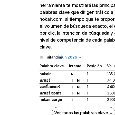
herramienta te mostrará las princip
palabras clave que dirigen tráfico a
nokair.com, al tiempo que te propor
el volumen de búsqueda exacto, el 
por clic, la intención de búsqueda y 
nivel de competencia de cada palab
clave.
Tailandia
jun 2026
Palabra clave
Intento
Posición
Vol
nokair
1
135.
N
นกแอร์
1
74.
I
N
จองตั๋วนกแอร์
1
440
I
N
นกแอร์ จองตั๋ว
1
360
I
N
nokair cargo
1
290
I
Ver todas las palabras clave →