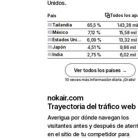
Unidos.
Todos los ap
País
Tailandia
65,5 %
143,28 mi
México
7,12 %
15,58 mil
Estados Unidos
6,09 %
13,32 mil
Japón
4,51 %
9,86 mil
India
2,75 %
6,02 mil
Ver todos los países →
10 veces más información diaria. ¡Gratis!
nokair.com
Trayectoria del tráfico web
Averigua por dónde navegan los
visitantes antes y después de aterr
en el sitio de tu competidor para