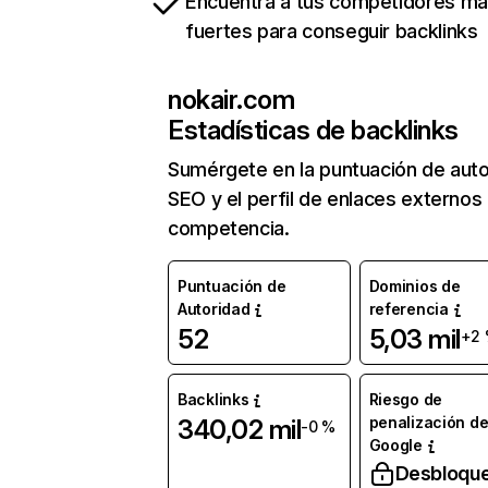
Encuentra a tus competidores m
fuertes para conseguir backlinks
nokair.com
Estadísticas de backlinks
Sumérgete en la puntuación de auto
SEO y el perfil de enlaces externos
competencia.
Puntuación de
Dominios de
Autoridad
referencia
52
5,03 mil
+2
Backlinks
Riesgo de
penalización d
340,02 mil
-0 %
Google
Desbloqu