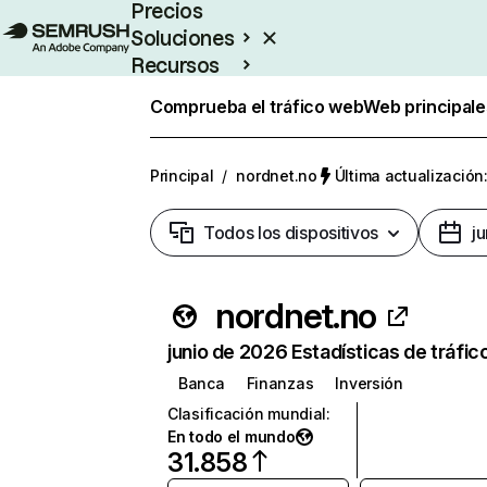
Precios
Soluciones
Recursos
Empresas
Comprueba el tráfico web
Web principale
Principal
/
nordnet.no
Última actualización:
Todos los dispositivos
j
nordnet.no
junio de 2026 Estadísticas de tráfic
Banca
Finanzas
Inversión
Clasificación mundial
:
En todo el mundo
31.858