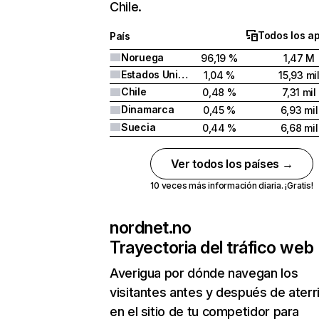
Chile.
Todos los a
País
Noruega
96,19 %
1,47 M
Estados Unidos
1,04 %
15,93 mi
Chile
0,48 %
7,31 mil
Dinamarca
0,45 %
6,93 mil
Suecia
0,44 %
6,68 mil
Ver todos los países →
10 veces más información diaria. ¡Gratis!
nordnet.no
Trayectoria del tráfico web
Averigua por dónde navegan los
visitantes antes y después de aterr
en el sitio de tu competidor para