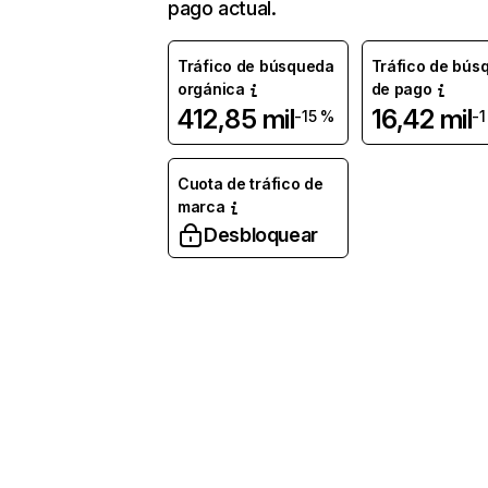
pago actual.
Tráfico de búsqueda
Tráfico de bús
orgánica
de pago
412,85 mil
16,42 mil
-15 %
-1
Cuota de tráfico de
marca
Desbloquear