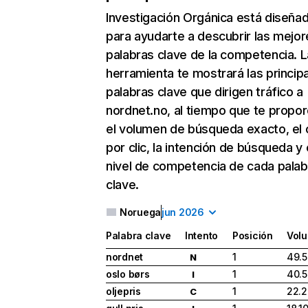
Investigación Orgánica
está diseña
para ayudarte a descubrir las mejor
palabras clave de la competencia. L
herramienta te mostrará las princip
palabras clave que dirigen tráfico a
nordnet.no, al tiempo que te propor
el volumen de búsqueda exacto, el 
por clic, la intención de búsqueda y 
nivel de competencia de cada palab
clave.
Noruega
jun 2026
Palabra clave
Intento
Posición
Vol
nordnet
1
49.
N
oslo børs
1
40.
I
oljepris
1
22.
C