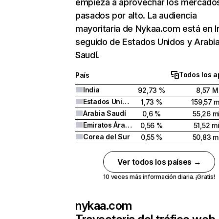
empieza a aprovechar los mercado
pasados por alto. La audiencia
mayoritaria de Nykaa.com está en I
seguido de Estados Unidos y Arabi
Saudí.
Todos los a
País
India
92,73 %
8,57 M
Estados Unidos
1,73 %
159,57 m
Arabia Saudí
0,6 %
55,26 mi
Emiratos Árabes Unidos
0,56 %
51,52 mi
Corea del Sur
0,55 %
50,83 mi
Ver todos los países →
10 veces más información diaria. ¡Gratis!
nykaa.com