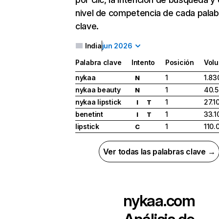
nivel de competencia de cada palab
clave.
India
jun 2026
Palabra clave
Intento
Posición
Vol
nykaa
1
1.83
N
nykaa beauty
1
40.
N
nykaa lipstick
1
27.1
I
T
benetint
1
33.1
I
T
lipstick
1
110.
C
Ver todas las palabras clave →
nykaa.com