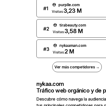
purplle.com
#
1
3,23 M
Visitas:
tirabeauty.com
#
2
3,58 M
Visitas:
nykaaman.com
#
3
2 M
Visitas:
Ver más competidores →
nykaa.com
Tráfico web orgánico y de 
Descubre cómo navega la audienci
tus principales competidores para 