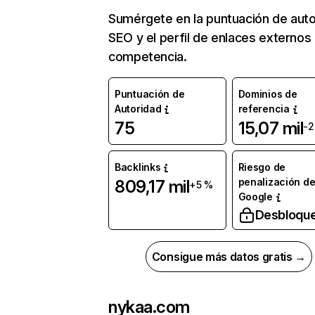
Sumérgete en la puntuación de auto
SEO y el perfil de enlaces externos
competencia.
Puntuación de
Dominios de
Autoridad
referencia
75
15,07 mil
-2
Backlinks
Riesgo de
penalización d
809,17 mil
+5 %
Google
Desbloqu
Consigue más datos gratis →
nykaa.com