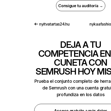
Consigue tu auditoría →
nyitvatartas24.hu
nykaafashi
DEJA A TU
COMPETENCIA EN
CUNETA CON
SEMRUSH HOY MI
Prueba el conjunto completo de herr
de Semrush con una cuenta gratui
profundiza en los datos
Acceso gratuito a más datos