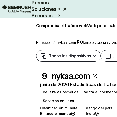
Precios
Soluciones
Recursos
Empresas
Comprueba el tráfico web
Web principale
Principal
/
nykaa.com
Última actualización:
Todos los dispositivos
j
nykaa.com
junio de 2026 Estadísticas de tráfic
Belleza y Cosmética
Venta al por meno
Servicios en línea
Clasificación mundial
:
Rango del país
:
En todo el mundo
India